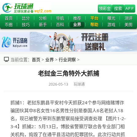
领彩金
搜索
APP
首页
比分
分析
导航
推荐
平台
曝光
测评
币圈
技巧
新手
百科
业界
帮助
游戏
美图
当前位置：
首页
>
业界
>
行业洞察
>
老挝金三角特外大抓捕
2026-05-13 玩球通
抓捕1：老挝东鹏县平安村今天抓获24个参与网络赌博诈
骗团伙其中8名女性16名男性分别是泰国人6名老挝人18
名，现已被警方带到东鹏警察局接受调查处理 【图片1-2-
3-4】抓捕2：5月13日，博胶省警察厅联合各专业部门相
关机构，捣毁了在通平县活动的犯罪团伙。此次行动共抓