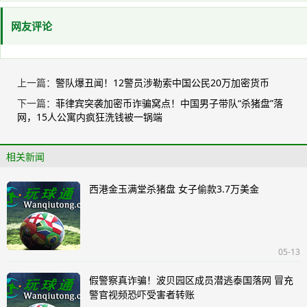
网友评论
上一篇：
警队爆丑闻！12警员涉勒索中国公民20万加密货币
下一篇：
菲律宾突袭加密币诈骗窝点！中国男子带队“杀猪盘”落
网，15人公寓内疯狂洗钱被一锅端
相关新闻
西港金玉满堂杀猪盘 女子偷款3.7万美金
05-13
假警察真诈骗！波贝园区成员潜逃泰国落网 冒充
警官视频恐吓受害者转账