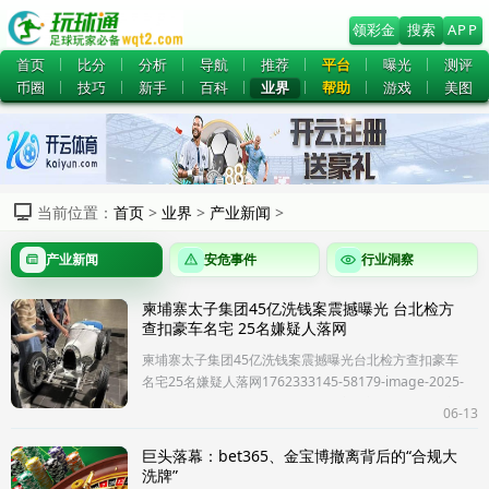
领彩金
搜索
APP
首页
比分
分析
导航
推荐
平台
曝光
测评
币圈
技巧
新手
百科
业界
帮助
游戏
美图
当前位置：
首页
>
业界
>
产业新闻
>
产业新闻
安危事件
行业洞察
柬埔寨太子集团45亿洗钱案震撼曝光 台北检方
查扣豪车名宅 25名嫌疑人落网
柬埔寨太子集团45亿洗钱案震撼曝光台北检方查扣豪车
名宅25名嫌疑人落网1762333145-58179-image-2025-
11-05-165853397×22340.8KB台湾检方近日侦破震惊两
06-13
岸的柬埔寨太子
巨头落幕：bet365、金宝博撤离背后的“合规大
洗牌”