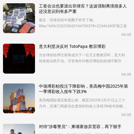
工签合法也要滚出菲律宾？这波强制离境很多人
还没意识到有多严重
最近，菲律宾的中国圈子炸开了锅。
88ac1bfdc520250620164700378×22344.6KB“我工签
合法，居留卡也没过期，怎么也被请去移民局喝茶
04-08
了？”“我五年都在合法工作啊，怎么现在突然说
意大利坚决反对 TotoPapa 教宗博彩
当全球纷纷押注谁将成为下一任天主教教宗时，意大利
却依然岿然不动。尽管海外对教宗博彩的热潮不断升
温，但梵蒂冈的故乡拒绝参与这场游戏。
87709130_6693710×3997.07KB在
04-08
中场博彩枱投注下降影响，美高梅中国2025年第
一季博彩收入按年下跌3%
美高梅国际酒店集团公佈，截至2025年3月31日止三个
月内，其澳门两家综合度假村的收入录得3%按年跌幅，
降至10.3亿美元，主要因中场博彩区的投注额下滑。
04-08
59957644_6457710×50817.8
对待“涉毒警员”：柬埔寨放弃宽容，再下狠手