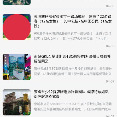
身份尚未公开，运营模式以“2点1军包”和资金盘诈骗为
04-08
主，专门针对中国公
柬埔寨磅湛省茶胶市一赌场被端，逮捕了22名赌
客（12名女性），其中包括7名中国公民（1名女
性）
#突发事件柬埔寨磅湛省茶胶市一赌场被端，逮捕了22名
赌客（12名女性），其中包括7名中国公民（1名女性）
根据磅士卑省警察局局长金索凯少将的命令，特警部
04-08
队、重刑警察和轻刑警察联合行
南韓GKL百樂達斯3月BC銷售齊跌 濟州天城錄升
幅勝同業
濟州天城3月BC銷售錄得按年及按月顯著增長，表現優於
同業。(Allin製圖)南韓三間主要外國人專用賭場營運商公
佈，2026年3月份初步業績，其中樂天觀光開發旗下的濟
04-07
州天
柬國至少12持牌賭場涉詐騙園區 國際特赦組織
促停牌調查究責
柬埔寨公司AncoBrothersCo.Ltd.旗下位於波貝的皇冠賭
場被指是與詐騙園區相關的賭場之一。(互聯網圖片)近年
柬埔寨政府雖表示加強打擊網賭電詐活動，但境內仍
04-07