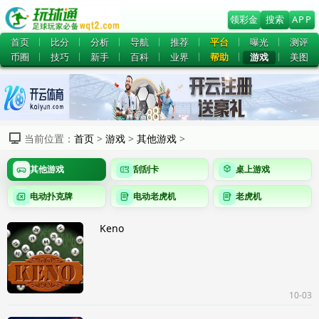
领彩金
搜索
APP
首页
比分
分析
导航
推荐
平台
曝光
测评
币圈
技巧
新手
百科
业界
帮助
游戏
美图
当前位置：
首页
>
游戏
>
其他游戏
>
其他游戏
刮刮卡
桌上游戏
电动扑克牌
电动老虎机
老虎机
Keno
10-03