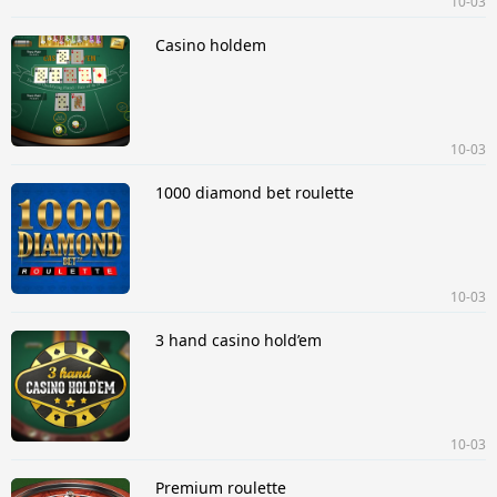
10-03
Casino holdem
10-03
1000 diamond bet roulette
10-03
3 hand casino hold’em
10-03
Premium roulette