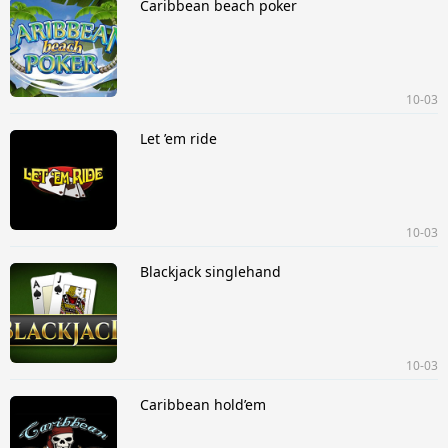
Caribbean beach poker
10-03
Let ’em ride
10-03
Blackjack singlehand
10-03
Caribbean hold’em