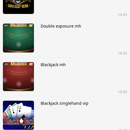
10-03
Double exposure mh
10-03
Blackjack mh
10-03
Blackjack singlehand vip