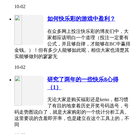
10-02
如何快乐彩的游戏中盈利？
在众多网上投注快乐彩的博友们中，大
家都应该明白一个道理（投注一定要有
公式，并且够自律，才能够在BC中赢得
金钱。）！但有多少人能够如此呢，相信大家也清楚其
实能够做到的寥寥无
10-02
研究了两年的一些快乐8心得
（1）
无论大家是购买福彩还是keno，都习惯
了有目的地拿着历史开奖号码选号，号
码走势图说白了，就是大家购彩的一个统计分析工具。
这里要说的含羞即开率，也是建立在这个工具上的，不
同