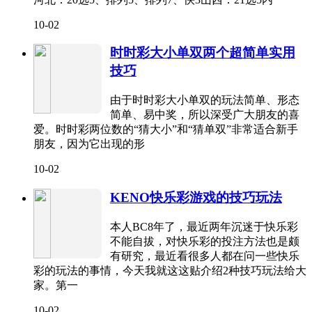
10-02
时时彩大小单双两个超简单实用
技巧
由于时时彩大小单双的玩法简单、形态
简单、易中奖，所以深受广大朋友的喜
爱。时时彩两位数的“猜大小”和“猜单双”非常适合新手
朋友，因为它出现的形
10-02
KENO快乐彩游戏的技巧玩法
本人BC8年了，最近两年沉迷于快乐彩
不能自拔，对快乐彩的投注方法也是颇
有研究，最近看很多人都在问一些快乐
彩的玩法的事情，今天我就这这贴介绍2种技巧玩法给大
家。第一
10-02