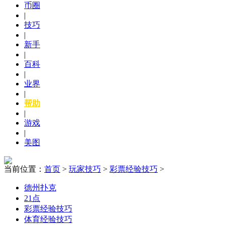
币圈
|
技巧
|
新手
|
百科
|
业界
|
帮助
|
游戏
|
美图
当前位置：
首页
>
玩家技巧
>
彩票经验技巧
>
德州扑克
21点
彩票经验技巧
体育经验技巧