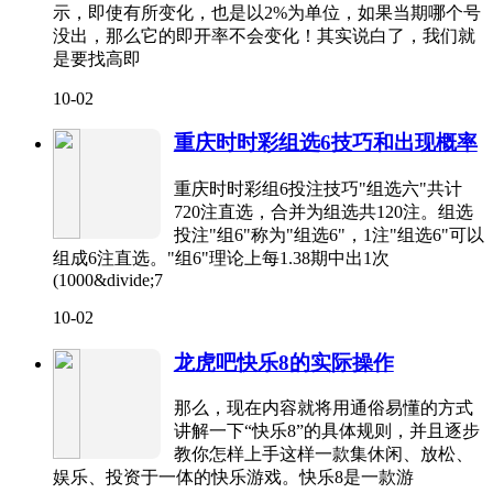
示，即使有所变化，也是以2%为单位，如果当期哪个号
没出，那么它的即开率不会变化！其实说白了，我们就
是要找高即
10-02
重庆时时彩组选6技巧和出现概率
重庆时时彩组6投注技巧"组选六"共计
720注直选，合并为组选共120注。组选
投注"组6"称为"组选6"，1注"组选6"可以
组成6注直选。"组6"理论上每1.38期中出1次
(1000&divide;7
10-02
龙虎吧快乐8的实际操作
那么，现在内容就将用通俗易懂的方式
讲解一下“快乐8”的具体规则，并且逐步
教你怎样上手这样一款集休闲、放松、
娱乐、投资于一体的快乐游戏。快乐8是一款游