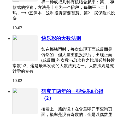
择一种或把几种有机结合起来：第1，存
款式的投资，方法是十期为一个阶段，每期平下二十
玛，十中五保本，这种投资需要智慧。第2，买保险式投
资
10-02
快乐彩的大数法则
如在掷钱币时，每次出现正面或反面是
偶然的，但大量重復投掷后，出现正面
(或反面)的次数与总次数之比却必然接近
常数1/2。这是最早发现的大数法则之一。大数法则是统
计学的专有
10-02
研究了两年的一些快乐8心得
（2）
接着上一篇的说！在含羞即开率查询页
面，概率是没有奇数的，全是以偶数显