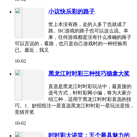
小议快乐彩的路子
世上本没有路，走的人多了也就成了
路。BC游戏的路子也可以这么说。本
来，任何游戏都是没有什么准确的路子
可以言说的，看路，也只是自己游戏时的一种经验而
已。最近，我又
10-02
黑龙江时时彩三种技巧稳拿大奖
直选是黑龙江时时彩玩法中，最直接的
选号方式，时时彩网小编，将为大家介
绍三种，适用于黑龙江时时彩直选的技
巧。1、妙招投注一星直选黑龙江时时彩一星玩法是指，
竞猜开奖
10-02
时时彩大讲堂：五个最具魅力的