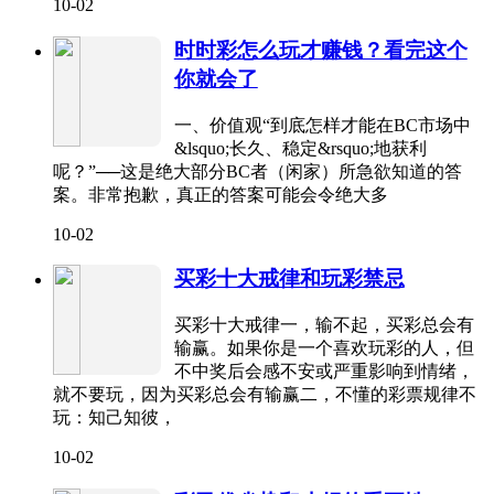
10-02
时时彩怎么玩才赚钱？看完这个
你就会了
一、价值观“到底怎样才能在BC市场中
&lsquo;长久、稳定&rsquo;地获利
呢？”──这是绝大部分BC者（闲家）所急欲知道的答
案。非常抱歉，真正的答案可能会令绝大多
10-02
买彩十大戒律和玩彩禁忌
买彩十大戒律一，输不起，买彩总会有
输赢。如果你是一个喜欢玩彩的人，但
不中奖后会感不安或严重影响到情绪，
就不要玩，因为买彩总会有输赢二，不懂的彩票规律不
玩：知己知彼，
10-02