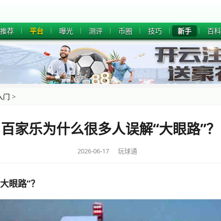
推荐
平台
曝光
测评
币圈
技巧
新手
百科
入门
>
百家乐为什么很多人误解“大眼路”？
2026-06-17 玩球通
大眼路”？