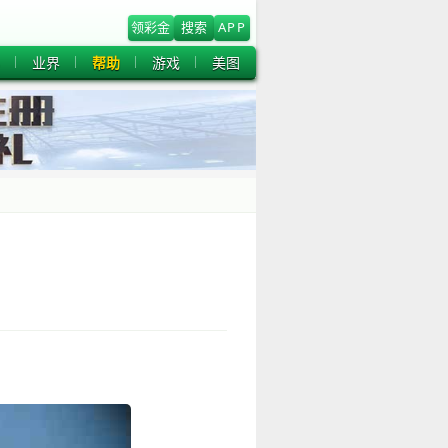
领彩金
搜索
APP
业界
帮助
游戏
美图