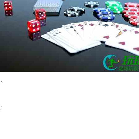
后。
区：