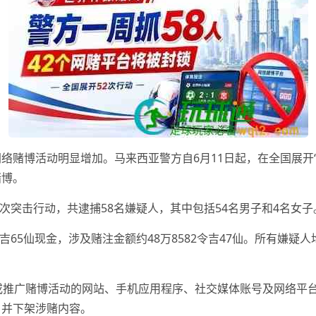
赌博活动明显增加。马来西亚警方自6月11日起，在全国展开“OP 
赌博。
2次突击行动，共逮捕58名嫌疑人，其中包括54名男子和4名女子
令吉65仙现金，涉及赌注金额约48万8582令吉47仙。所有嫌
或推广赌博活动的网站、手机应用程序、社交媒体账号及网络平
，并下架涉赌内容。