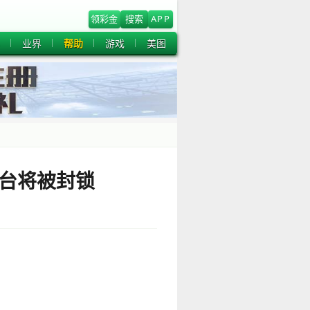
领彩金
搜索
APP
业界
帮助
游戏
美图
平台将被封锁