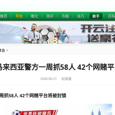
推荐
平台
曝光
测评
币圈
技巧
新手
百科
体会
>
马来西亚警方一周抓58人 42个网赌
2026-06-21 玩球通
周抓58人 42个网赌平台将被封锁