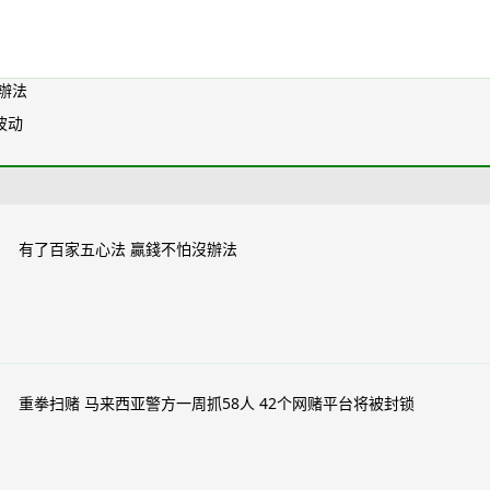
辦法
波动
有了百家五心法 贏錢不怕沒辦法
重拳扫赌 马来西亚警方一周抓58人 42个网赌平台将被封锁