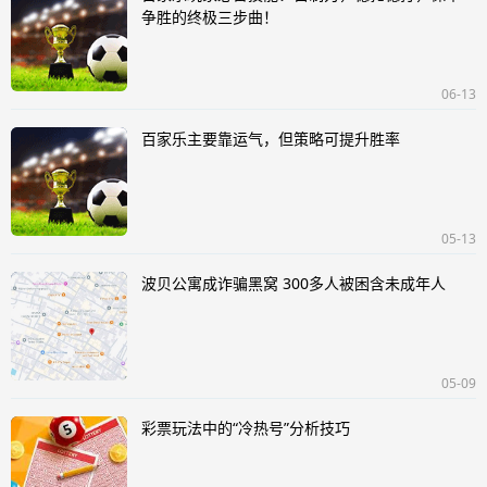
争胜的终极三步曲！
06-13
百家乐主要靠运气，但策略可提升胜率
05-13
波贝公寓成诈骗黑窝 300多人被困含未成年人
05-09
彩票玩法中的“冷热号”分析技巧