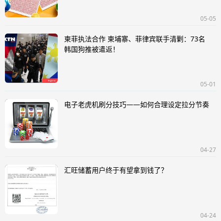
05-05
柬菲执法合作 柬埔寨、菲律宾联手清剿：73名
韩国狗推被遣返！
05-01
电子老虎机刷分技巧——如何合理设定拉分节奏
04-27
汇旺储蓄用户终于有望拿到钱了？
04-24