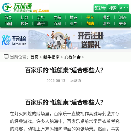
领彩金
搜索
APP
首页
比分
分析
导航
推荐
平台
曝光
测评
币圈
技巧
新手
百科
业界
帮助
游戏
美图
当前位置：
首页
>
新手指南
>
心得体会
>
百家乐的“低额桌”适合哪些人？
2026-06-13 玩球通
百家乐的“低额桌”适合哪些人？
在灯火辉煌的赌场里，百家乐一直被视作高雅与刺激并存
的经典游戏。许多人脑海中，百家乐桌前常常是衣着考究
的赌客，动辄上万筹码推向牌面的紧张场景。然而，事实