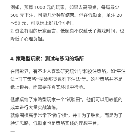
例如，预算 1000 元的玩家，如果去高额桌，每局最少
500 元下注，可能几分钟就结束。但在低额桌，单注 20
～50 元，可以玩上好几个小时。
对资金有限的玩家而言，低额桌不仅延长了游戏时间，也
降低了心理负担。
—
4. 策略型玩家：测试与练习的场所
在博彩界，有不少人喜欢研究统计学和投注策略，如“平注
法”“马丁策略”“斐波那契数列下注法”等。这些策略并不是
纸上谈兵，而需要在真实环境中检验。
低额桌给了策略型玩家一个“试验田”，他们可以用较低的
成本进行大量实战演练。
就像围棋高手常常下“教学棋”，并非为了胜负，而是为了
验证思路，低额桌也是策略实践的理想平台。
—