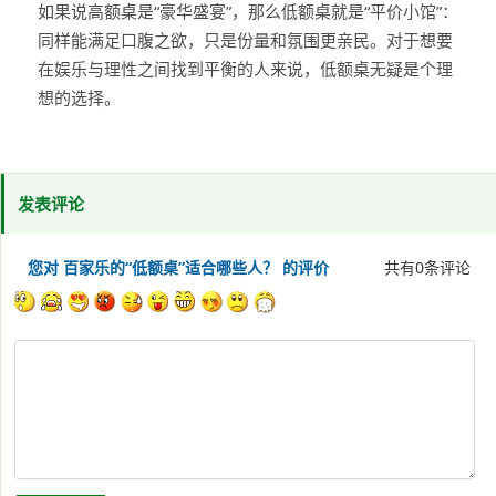
如果说高额桌是“豪华盛宴”，那么低额桌就是“平价小馆”：
同样能满足口腹之欲，只是份量和氛围更亲民。对于想要
在娱乐与理性之间找到平衡的人来说，低额桌无疑是个理
想的选择。
发表评论
您对 百家乐的“低额桌”适合哪些人？ 的评价
共有
0
条评论