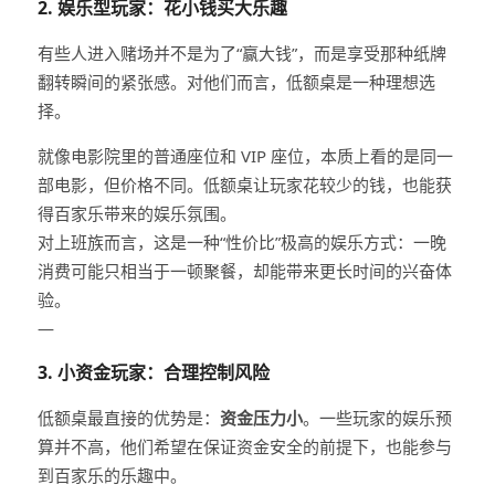
2. 娱乐型玩家：花小钱买大乐趣
有些人进入赌场并不是为了“赢大钱”，而是享受那种纸牌
翻转瞬间的紧张感。对他们而言，低额桌是一种理想选
择。
就像电影院里的普通座位和 VIP 座位，本质上看的是同一
部电影，但价格不同。低额桌让玩家花较少的钱，也能获
得百家乐带来的娱乐氛围。
对上班族而言，这是一种“性价比”极高的娱乐方式：一晚
消费可能只相当于一顿聚餐，却能带来更长时间的兴奋体
验。
—
3. 小资金玩家：合理控制风险
低额桌最直接的优势是：
资金压力小
。一些玩家的娱乐预
算并不高，他们希望在保证资金安全的前提下，也能参与
到百家乐的乐趣中。