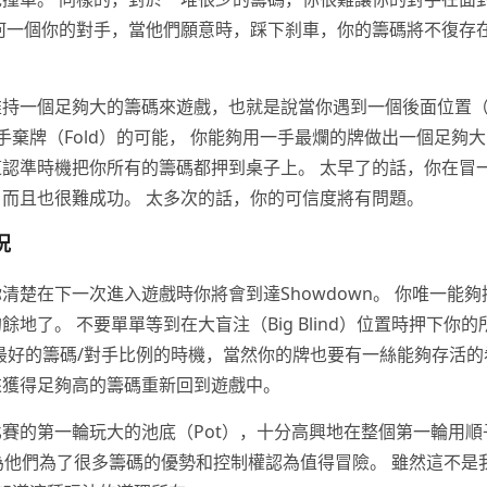
要任何一個你的對手，當他們願意時，踩下刹車，你的籌碼將不復
一個足夠大的籌碼來遊戲，也就是說當你遇到一個後面位置（Late 
手棄牌（Fold）的可能， 你能夠用一手最爛的牌做出一個足夠大的再
認準時機把你所有的籌碼都押到桌子上。 太早了的話，你在冒一
而且也很難成功。 太多次的話，你的可信度將有問題。
況
清楚在下一次進入遊戲時你將會到達Showdown。 你唯一能
了。 不要單單等到在大盲注（Big Blind）位置時押下你的所有
擁有最好的籌碼/對手比例的時機，當然你的牌也要有一絲能夠存活的
來獲得足夠高的籌碼重新回到遊戲中。
的第一輪玩大的池底（Pot），十分高興地在整個第一輪用順子聽牌（
，因為他們為了很多籌碼的優勢和控制權認為值得冒險。 雖然這不是我