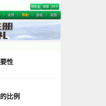
领彩金
搜索
APP
业界
帮助
游戏
美图
要性
的比例