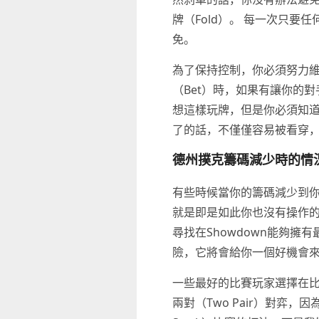
牌（Fold）。 每一次只
免。
為了保持控制，你必須努力維持
（Bet）時，如果有讓你的對
想這樣玩牌，但是你必須知道
了的話，不僅僅容易被看穿，
德州撲克籌碼減少時的情
有些時候當你的籌碼減少到你
就是即是如此你也沒有操作的餘地
尋找在Showdown能夠
險，它將會給你一個好機會
一些最好的比賽玩家選擇在比賽
兩對（Two Pair）對弈