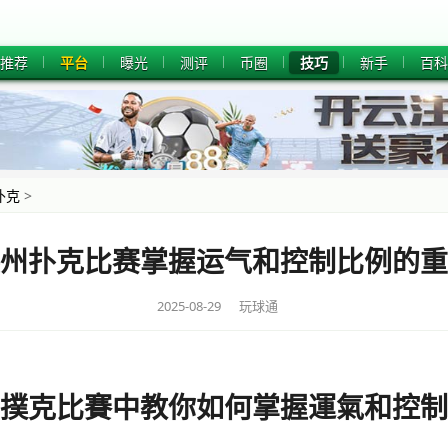
推荐
平台
曝光
测评
币圈
技巧
新手
百科
扑克
>
州扑克比赛掌握运气和控制比例的重
2025-08-29 玩球通
撲克比賽中教你如何掌握運氣和控制