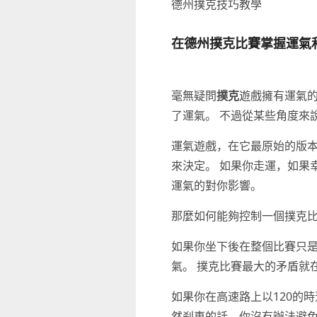
德州撲克技巧教學
在德州撲克比賽掌握運氣
毫無疑問
撲克
遊戲擁有運氣
了運氣。 不過從某些角度來
運氣遊戲，在它最原始的版
來決定。 如果你走運，如果
運氣的對你影響。
那麼如何能夠控制一個撲克比
如果你坐下後在整個比賽只
氣。 撲克比賽最大的矛盾就
如果你在高速路上以120的
然刹車的話，你沒有辦法避免