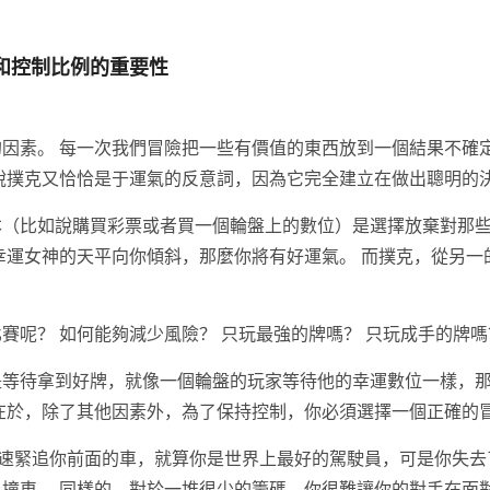
和控制比例的重要性
的因素。 每一次我們冒險把一些有價值的東西放到一個結果不確
說撲克又恰恰是于運氣的反意詞，因為它完全建立在做出聰明的決
本（比如說購買彩票或者買一個輪盤上的數位）是選擇放棄對那
幸運女神的天平向你傾斜，那麼你將有好運氣。 而撲克，從另一
賽呢？ 如何能夠減少風險？ 只玩最強的牌嗎？ 只玩成手的牌嗎
是等待拿到好牌，就像一個輪盤的玩家等待他的幸運數位一樣，
在於，除了其他因素外，為了保持控制，你必須選擇一個正確的
時速緊追你前面的車，就算你是世界上最好的駕駛員，可是你失
撞車。 同樣的，對於一堆很少的籌碼，你很難讓你的對手在面對一個