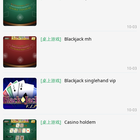
10-03
[
桌上游戏
]
Blackjack mh
10-03
[
桌上游戏
]
Blackjack singlehand vip
10-03
[
桌上游戏
]
Casino holdem