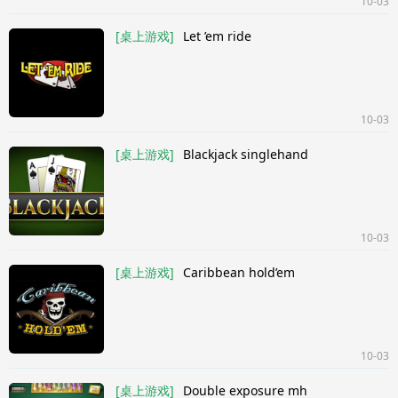
10-03
[
桌上游戏
]
Let ’em ride
10-03
[
桌上游戏
]
Blackjack singlehand
10-03
[
桌上游戏
]
Caribbean hold’em
10-03
[
桌上游戏
]
Double exposure mh