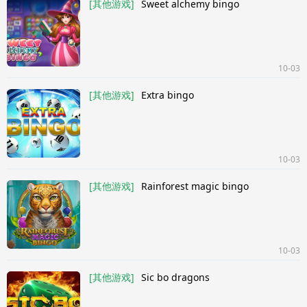
[
其他游戏
]
Sweet alchemy bingo
10-03
[
其他游戏
]
Extra bingo
10-03
[
其他游戏
]
Rainforest magic bingo
10-03
[
其他游戏
]
Sic bo dragons