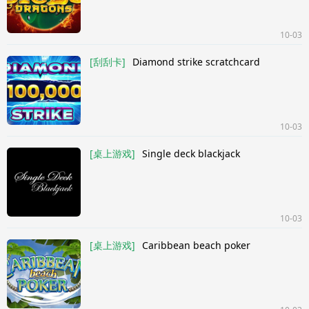
10-03
[
刮刮卡
]
Diamond strike scratchcard
10-03
[
桌上游戏
]
Single deck blackjack
10-03
[
桌上游戏
]
Caribbean beach poker