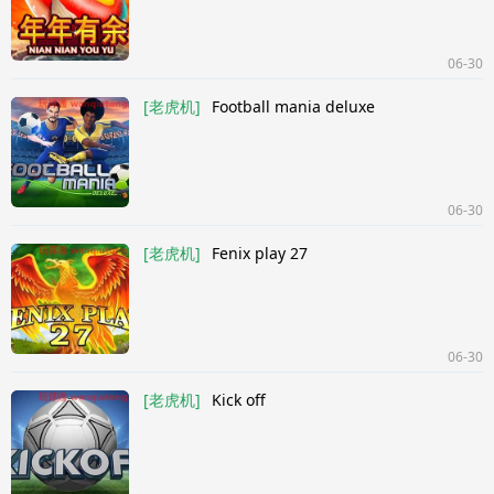
06-30
[
老虎机
]
Football mania deluxe
06-30
[
老虎机
]
Fenix play 27
06-30
[
老虎机
]
Kick off