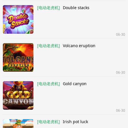
[
电动老虎机
]
Double stacks
06-30
[
电动老虎机
]
Volcano eruption
06-30
[
电动老虎机
]
Gold canyon
06-30
[
电动老虎机
]
Irish pot luck