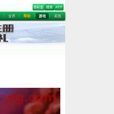
领彩金
搜索
APP
业界
帮助
游戏
美图