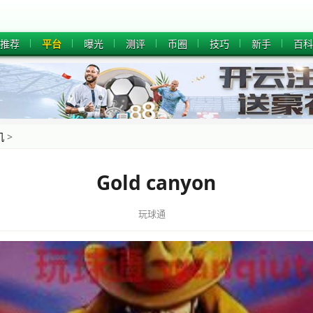
推荐
平台
曝光
测评
币圈
技巧
新手
百科
机
>
Gold canyon
玩球通