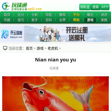
领彩金
搜索
APP
首页
比分
分析
导航
推荐
平台
曝光
测评
币圈
技巧
新手
百科
业界
帮助
游戏
美图
当前位置：
首页
>
游戏
>
老虎机
>
Nian nian you yu
玩球通