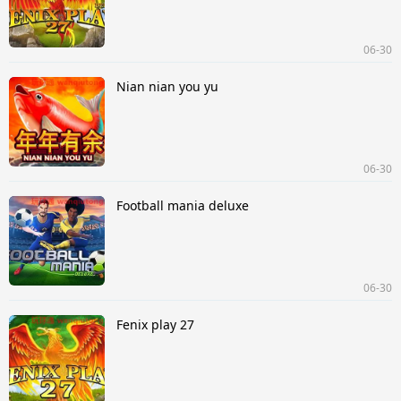
06-30
Nian nian you yu
06-30
Football mania deluxe
06-30
Fenix play 27