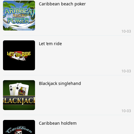
Caribbean beach poker
10-03
Let ’em ride
10-03
Blackjack singlehand
10-03
Caribbean hold’em