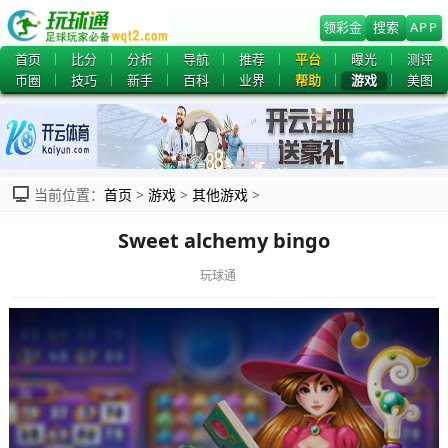
领彩金
搜索
APP
首页
比分
分析
导航
推荐
平台
曝光
测评
币圈
技巧
新手
百科
业界
帮助
游戏
美图
当前位置：
首页
>
游戏
>
其他游戏
>
Sweet alchemy bingo
玩球通