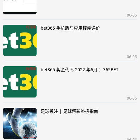
06-06
bet365 手机版与应用程序评价
06-06
bet365 奖金代码 2022 年6月 ：365BET
06-06
足球投注 | 足球博彩终极指南
06-06