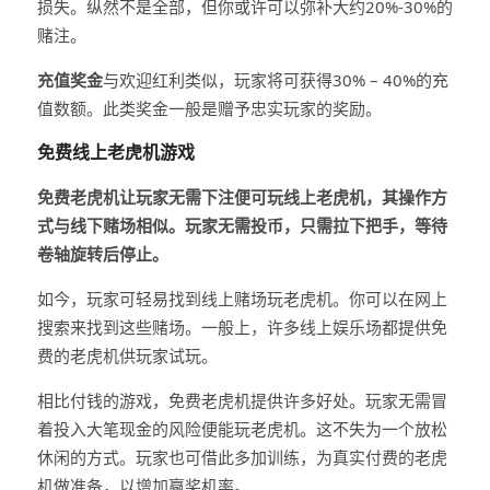
损失。纵然不是全部，但你或许可以弥补大约20%-30%的
赌注。
充值奖金
与欢迎红利类似，玩家将可获得30% – 40%的充
值数额。此类奖金一般是赠予忠实玩家的奖励。
免费线上老虎机游戏
免费老虎机让玩家无需下注便可玩线上老虎机，其操作方
式与线下赌场相似。玩家无需投币，只需拉下把手，等待
卷轴旋转后停止。
如今，玩家可轻易找到线上赌场玩老虎机。你可以在网上
搜索来找到这些赌场。一般上，许多线上娱乐场都提供免
费的老虎机供玩家试玩。
相比付钱的游戏，免费老虎机提供许多好处。玩家无需冒
着投入大笔现金的风险便能玩老虎机。这不失为一个放松
休闲的方式。玩家也可借此多加训练，为真实付费的老虎
机做准备，以增加赢奖机率。