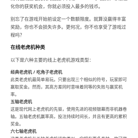
化你的获奖机会，你就必须投入最多的钱币。
别忘了在游戏开始前设定一个数额限度。就算没赢得丰富
奖励，你也不会损失许多。更何况，你不也享受了游戏过
程吗？
在线老虎机种类
以下是六种主要的线上老虎机游戏类型：
经典老虎机 / 吃角子老虎机
此类老虎机最简单易玩。只要出现三个相似的符号，玩家即可
赢取奖金。然而，其高方差同时意味着同等的失败与赢奖机
率。
五轴老虎机
这是现代网上老虎机的先驱，使用先进的视频银幕而非机器卷
轴。五轴老虎机赢率高，投注持续时间长，并且有更高的累积
奖金。
六七轴老虎机