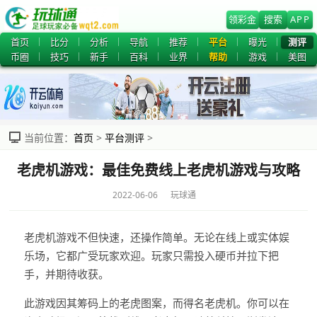
领彩金
搜索
APP
首页
比分
分析
导航
推荐
平台
曝光
测评
币圈
技巧
新手
百科
业界
帮助
游戏
美图
当前位置：
首页
>
平台测评
>
老虎机游戏：最佳免费线上老虎机游戏与攻略
2022-06-06 玩球通
老虎机游戏不但快速，还操作简单。无论在线上或实体娱
乐场，它都广受玩家欢迎。玩家只需投入硬币并拉下把
手，并期待收获。
此游戏因其筹码上的老虎图案，而得名老虎机。你可以在