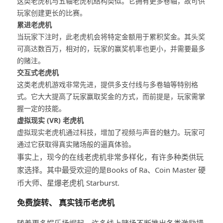
这类老虎机与五轴老虎机结构类似。它拥有更多卷轴，故可供
玩家创建更长的比赛。
累进老虎机
当玩家下注时，此老虎机会将特定金额用于累积奖金。其头奖
可高达数百万，相对的，玩家的赢奖机率也更小，并需要最多
的赌注。
交互式老虎机
这类老虎机游戏非常先进，提供多支付线与多卷轴等特别格
式。它大大提高了玩家赢取奖金的方式，而前提是，玩家需掌
握一定的技能。
虚拟现实 (VR) 老虎机
虚拟现实老虎机通过科技，增加了视频与声音的魅力。玩家可
通过它获取得真实赌场般的逼真体验。
事实上，现今的在线老虎机非常多样化，有许多种类供玩
家选择。其中最受欢迎的是Books of Ra、Coin Master 硬
币大师、星爆老虎机 Starburst.
免费旋转、 真实钱币老虎机