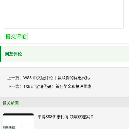
网友评论
上一篇：
W88 中文版评论 | 赢取你的优惠代码
下一篇：
1XBET促销代码：首存奖金和投注优惠
相关新闻
平博888优惠代码 领取欢迎奖金