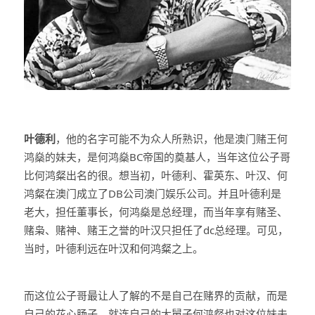
叶德利
，他的名字可能不为众人所熟识，他是澳门赌王何
鸿燊的妹夫，是何鸿燊BC帝国的奠基人，当年这位公子哥
比何鸿粲出名的很。想当初，叶德利、霍英东、叶汉、何
鸿粲在澳门成立了DB公司澳门娱乐公司。并且叶德利是
老大，担任董事长，何鸿燊是总经理，而当年享有赌圣、
赌枭、赌神、赌王之誉的叶汉只担任了dc总经理。可见，
当时，叶德利远在叶汉和何鸿粲之上。
而这位公子哥最让人了解的不是自己在赌界的贡献，而是
自己的花心肠子。就连自己的大舅子何鸿粲也对这位妹夫