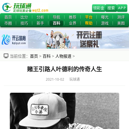
领彩金
搜索
APP
首页
比分
分析
导航
推荐
平台
曝光
测评
币圈
技巧
新手
百科
业界
帮助
游戏
美图
当前位置：
首页
>
百科
>
人物报道
>
赌王引路人叶德利的传奇人生
2021-10-02 玩球通