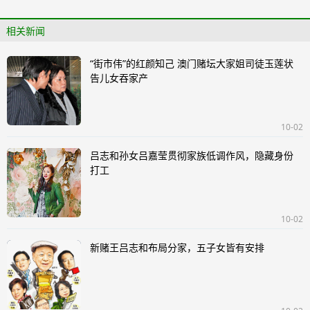
相关新闻
“街市伟”的红颜知己 澳门赌坛大家姐司徒玉莲状
告儿女吞家产
10-02
吕志和孙女吕嘉莹贯彻家族低调作风，隐藏身份
打工
10-02
新赌王吕志和布局分家，五子女皆有安排