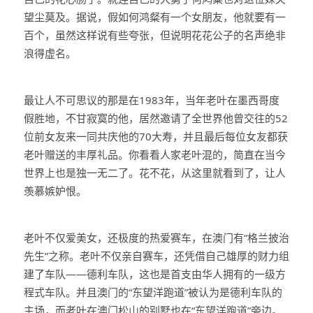
望尘莫及。据说，假如何鸿粲有一个女朋友，他就要有一
百个，虽然这样说有些夸张，但说明花花公子的名声绝非
浪得虚名。
最让人不可思议的那是在1983年，当年老叶在墨西哥度
假胜地，不甘寂寞的他，居然邀请了全世界他曾交往的52
位前女友来一同共庆他的70大寿，并且最后每位女友都获
老叶赠送的丰厚礼品。你看看人家老叶混的，简直在当今
世界上也是独一无二了。花不花，从这里就看到了，让人
羡慕嫉妒恨。
老叶不仅爱美女，还极度的热爱赛车，在澳门有“格兰披治
先生”之称。老叶不仅亲自赛车，还凭借自己雄厚的财力组
建了车队——德利车队，这也是首支由华人拥有的一级方
程式车队。并且澳门的“东望洋跑道”被认为是德利车队的
主场，而老叶在澳门松山的别墅也在“东望洋跑道”旁边。