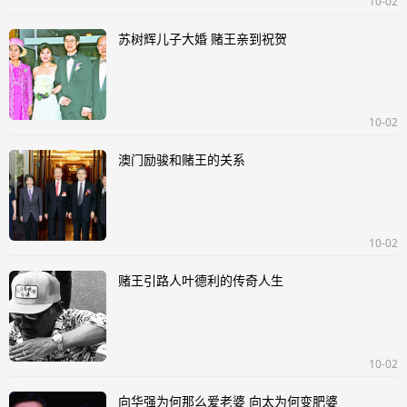
10-02
苏树辉儿子大婚 赌王亲到祝贺
10-02
澳门励骏和赌王的关系
10-02
赌王引路人叶德利的传奇人生
10-02
向华强为何那么爱老婆 向太为何变肥婆