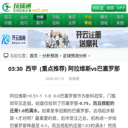
领彩金
搜索
APP
首页
比分
分析
导航
推荐
平台
曝光
测评
币圈
技巧
新手
百科
业界
帮助
游戏
美图
当前位置：
首页
>
分析预测
>
足球预测分析
>
03:30 西甲 (重点推荐) 阿拉维斯vs巴塞罗那
2026-05-13 玩球通
阿拉维斯+0.51-1 1-0 0-0巴塞罗那作为新科冠军，门槛
却罕见走弱，初盘仅给到了巴塞罗那
-0.75，而且搭配的
还是1.0的满水，
如果是争冠期的巴塞罗那，这场起步都
是-1才对吧？最重要的是，后市受注之后，机构进一步给
巴塞罗那降盘至-0.5，而且搭配的还是1.03的满水！然而