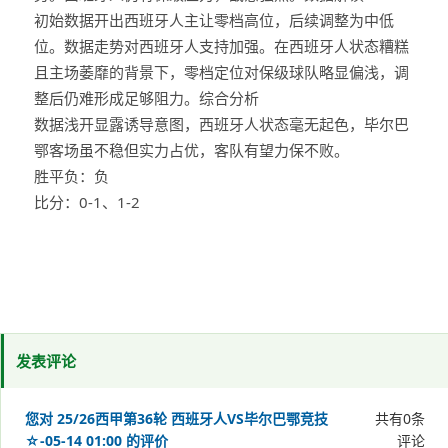
初始数据开出西班牙人主让零档高位，后续调整为中低
位。数据走势对西班牙人支持加强。在西班牙人状态糟糕
且主场萎靡的背景下，零档定位对保级球队略显偏浅，调
整后仍难形成足够阻力。综合分析
数据浅开显露诱导意图，西班牙人状态毫无起色，毕尔巴
鄂客场虽不稳但实力占优，客队有望力保不败。
胜平负：负
比分：0-1、1-2
发表评论
您对 25/26西甲第36轮 西班牙人VS毕尔巴鄂竞技
共有
0
条
☆-05-14 01:00 的评价
评论