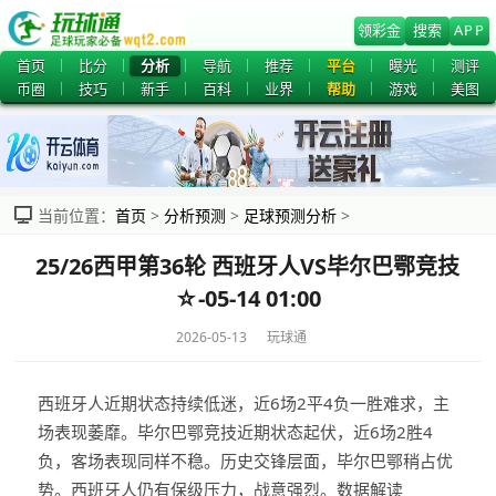
领彩金
搜索
APP
首页
比分
分析
导航
推荐
平台
曝光
测评
币圈
技巧
新手
百科
业界
帮助
游戏
美图
当前位置：
首页
>
分析预测
>
足球预测分析
>
25/26西甲第36轮 西班牙人VS毕尔巴鄂竞技
☆-05-14 01:00
2026-05-13 玩球通
西班牙人近期状态持续低迷，近6场2平4负一胜难求，主
场表现萎靡。毕尔巴鄂竞技近期状态起伏，近6场2胜4
负，客场表现同样不稳。历史交锋层面，毕尔巴鄂稍占优
势。西班牙人仍有保级压力，战意强烈。数据解读