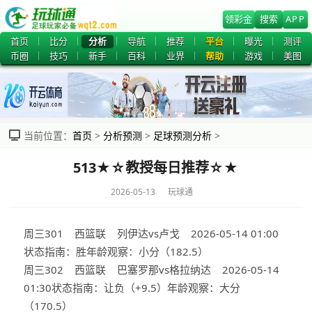
领彩金
搜索
APP
首页
比分
分析
导航
推荐
平台
曝光
测评
币圈
技巧
新手
百科
业界
帮助
游戏
美图
当前位置：
首页
>
分析预测
>
足球预测分析
>
513★☆教授每日推荐☆★
2026-05-13 玩球通
周三301 西篮联 列伊达vs卢戈 2026-05-14 01:00
状态指南：胜年龄观察：小分（182.5）
周三302 西篮联 巴塞罗那vs格拉纳达 2026-05-14
01:30状态指南：让负（+9.5）年龄观察：大分
（170.5）