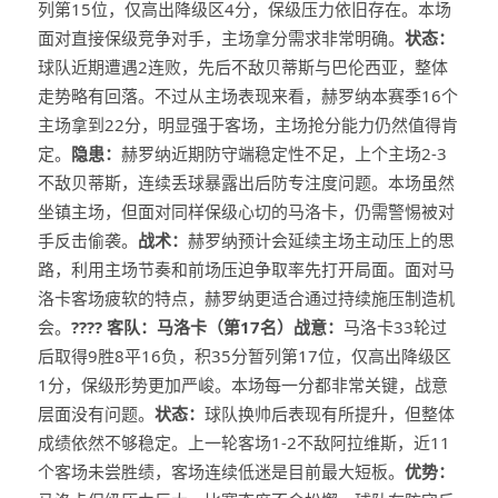
列第15位，仅高出降级区4分，保级压力依旧存在。本场
面对直接保级竞争对手，主场拿分需求非常明确。
状态：
球队近期遭遇2连败，先后不敌贝蒂斯与巴伦西亚，整体
走势略有回落。不过从主场表现来看，赫罗纳本赛季16个
主场拿到22分，明显强于客场，主场抢分能力仍然值得肯
定。
隐患：
赫罗纳近期防守端稳定性不足，上个主场2-3
不敌贝蒂斯，连续丢球暴露出后防专注度问题。本场虽然
坐镇主场，但面对同样保级心切的马洛卡，仍需警惕被对
手反击偷袭。
战术：
赫罗纳预计会延续主场主动压上的思
路，利用主场节奏和前场压迫争取率先打开局面。面对马
洛卡客场疲软的特点，赫罗纳更适合通过持续施压制造机
会。
???? 客队：马洛卡（第17名）
战意：
马洛卡33轮过
后取得9胜8平16负，积35分暂列第17位，仅高出降级区
1分，保级形势更加严峻。本场每一分都非常关键，战意
层面没有问题。
状态：
球队换帅后表现有所提升，但整体
成绩依然不够稳定。上一轮客场1-2不敌阿拉维斯，近11
个客场未尝胜绩，客场连续低迷是目前最大短板。
优势：