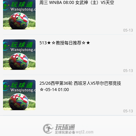
周三 WNBA 08:00 女武神（主）VS天空
05-13
513★☆教授每日推荐☆★
05-13
25/26西甲第36轮 西班牙人VS毕尔巴鄂竞技
☆-05-14 01:00
05-13