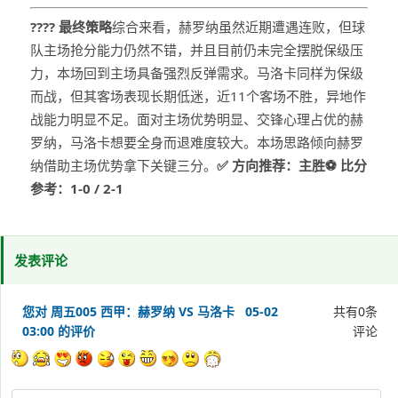
???? 最终策略
综合来看，赫罗纳虽然近期遭遇连败，但球
队主场抢分能力仍然不错，并且目前仍未完全摆脱保级压
力，本场回到主场具备强烈反弹需求。马洛卡同样为保级
而战，但其客场表现长期低迷，近11个客场不胜，异地作
战能力明显不足。面对主场优势明显、交锋心理占优的赫
罗纳，马洛卡想要全身而退难度较大。本场思路倾向赫罗
纳借助主场优势拿下关键三分。
✅ 方向推荐：主胜
⚽ 比分
参考：1-0 / 2-1
发表评论
您对 周五005 西甲：赫罗纳 VS 马洛卡 05-02
共有
0
条
03:00 的评价
评论