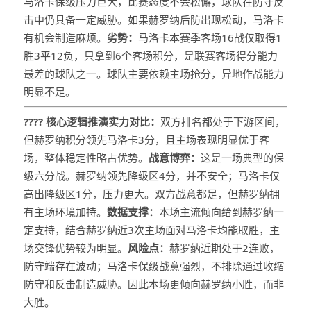
马洛卡保级压力巨大，比赛态度不会松懈，球队在防守反
击中仍具备一定威胁。如果赫罗纳后防出现松动，马洛卡
有机会制造麻烦。
劣势：
马洛卡本赛季客场16战仅取得1
胜3平12负，只拿到6个客场积分，是联赛客场得分能力
最差的球队之一。球队主要依赖主场抢分，异地作战能力
明显不足。
???? 核心逻辑推演
实力对比：
双方排名都处于下游区间，
但赫罗纳积分领先马洛卡3分，且主场表现明显优于客
场，整体稳定性略占优势。
战意博弈：
这是一场典型的保
级六分战。赫罗纳领先降级区4分，并不安全；马洛卡仅
高出降级区1分，压力更大。双方战意都足，但赫罗纳拥
有主场环境加持。
数据支撑：
本场主流倾向给到赫罗纳一
定支持，结合赫罗纳近3次主场面对马洛卡均能取胜，主
场交锋优势较为明显。
风险点：
赫罗纳近期处于2连败，
防守端存在波动；马洛卡保级战意强烈，不排除通过收缩
防守和反击制造威胁。因此本场更倾向赫罗纳小胜，而非
大胜。