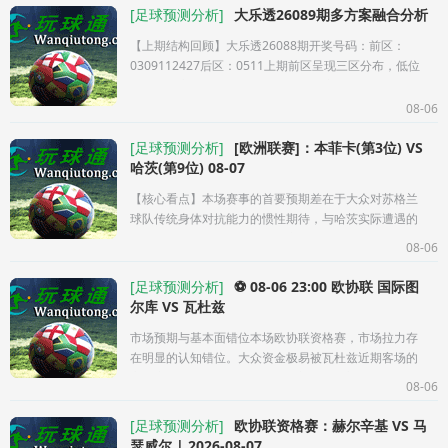
[
足球预测分析
]
大乐透26089期多方案融合分析
【上期结构回顾】大乐透26088期开奖号码：前区：
0309112427后区：0511上期前区呈现三区分布，低位
号码与中高位号码均有出现，后区跨度较明显。本期素
材显示，多组方案对前区06、08
08-06
[
足球预测分析
]
[欧洲联赛]：本菲卡(第3位) VS
哈茨(第9位) 08-07
【核心看点】本场赛事的首要预期差在于大众对苏格兰
球队传统身体对抗能力的惯性期待，与哈茨实际遭遇的
毁灭性防线伤停及换帅动荡期之间的极致错位。外界或
08-06
许会认为哈茨跌入欧
[
足球预测分析
]
⚽ 08-06 23:00 欧协联 国际图
尔库 VS 瓦杜兹
市场预期与基本面错位本场欧协联资格赛，市场拉力存
在明显的认知错位。大众资金极易被瓦杜兹近期客场的
高胜率（近11战8胜）以及资格赛上轮的高产出所吸引，
08-06
从而形成下盘拉力。然而，
[
足球预测分析
]
欧协联资格赛：赫尔辛基 VS 马
瑟威尔 | 2026-08-07