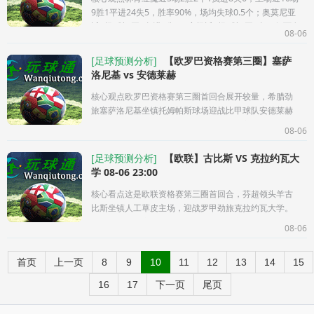
9胜1平进24失5，胜率90%，场均失球0.5个；奥莫尼亚
近5场2胜2平1负进5失4，客场近9场5胜2平2负，但两名
08-06
关键球员伤缺。主队主场统治力
[
足球预测分析
]
【欧罗巴资格赛第三圈】塞萨
洛尼基 vs 安德莱赫
核心观点欧罗巴资格赛第三圈首回合展开较量，希腊劲
旅塞萨洛尼基坐镇托姆帕斯球场迎战比甲球队安德莱赫
特。两队近期状态都较为稳定，但从欧战主场表现、防
08-06
守能力以及阵容完整度
[
足球预测分析
]
【欧联】古比斯 VS 克拉约瓦大
学 08-06 23:00
核心看点这是欧联资格赛第三圈首回合，芬超领头羊古
比斯坐镇人工草皮主场，迎战罗甲劲旅克拉约瓦大学。
古比斯国内联赛势头强劲，但欧冠资格赛遭遇三连败且
08-06
全部被零封；克拉约瓦大学
首页
上一页
8
9
10
11
12
13
14
15
16
17
下一页
尾页