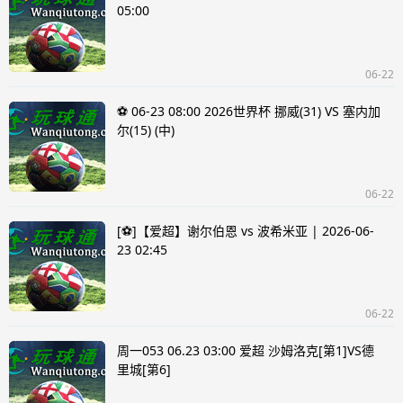
05:00
06-22
⚽ 06-23 08:00 2026世界杯 挪威(31) VS 塞内加
尔(15) (中)
06-22
[⚽]【爱超】谢尔伯恩 vs 波希米亚 | 2026-06-
23 02:45
06-22
周一053 06.23 03:00 爱超 沙姆洛克[第1]VS德
里城[第6]