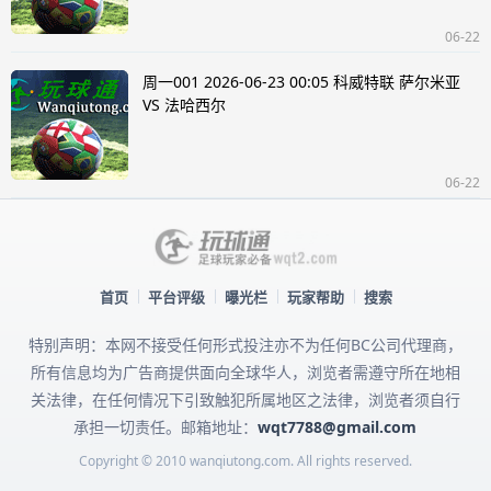
06-22
周一001 2026-06-23 00:05 科威特联 萨尔米亚
VS 法哈西尔
06-22
首页
平台评级
曝光栏
玩家帮助
搜索
特别声明：本网不接受任何形式投注亦不为任何BC公司代理商，
所有信息均为广告商提供面向全球华人，浏览者需遵守所在地相
关法律，在任何情况下引致触犯所属地区之法律，浏览者须自行
承担一切责任。邮箱地址：
wqt7788@gmail.com
Copyright © 2010 wanqiutong.com. All rights reserved.