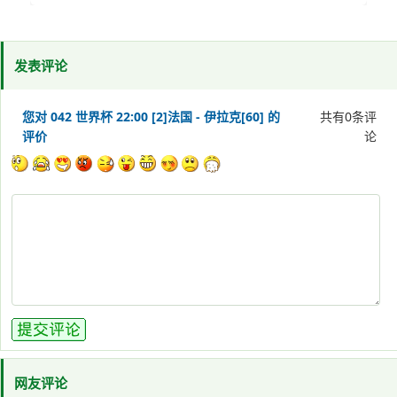
发表评论
您对 042 世界杯 22:00 [2]法国 - 伊拉克[60] 的
共有
0
条评
评价
论
网友评论