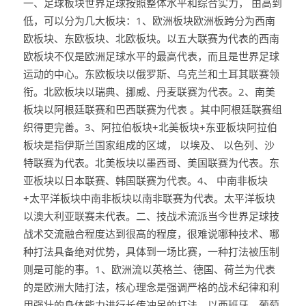
一、足球板块世界足球按照整体水平和综合实力， 由高到
低，可以分为几大板块：1、欧洲板块欧洲板跨分为西南
欧板块、东欧板块、北欧板块。以五大联赛为代表的西南
欧板块不仅是欧洲足球水平的最高代表，而且是世界足球
运动的中心。东欧板块以俄罗斯、乌克兰和土耳其联赛领
衔。北欧板块以瑞典、挪威、丹麦联赛为代表。2、南美
板块以阿根廷联赛和巴西联赛为代表 。其中阿根廷联赛组
织得更完善。3、阿拉伯板块+北美板块+东亚板块阿拉伯
板块是指伊斯兰国家组成的区域， 以埃及、 以色列、沙
特联赛为代表。北美板块以墨西哥、美国联赛为代表。东
亚板块以日本联赛、韩国联赛为代表。4、 中南非板块
+太平洋板块中南非板块以南非联赛为代表。太平洋板块
以澳大利亚联赛未代表。二、技战术流派当今世界足球技
战术交流融合程度达到很高的程度，很难说哪种技术、哪
种打法具备绝对优势，具体到一场比赛，一种打法被压制
则是可能的事。1、欧洲流以英格兰、德国、荷兰为代表
的是欧洲大陆打法，核心理念是强调严格的战术纪律和利
用强壮的身体能力进行长传冲吊的打法。以西班牙、葡萄