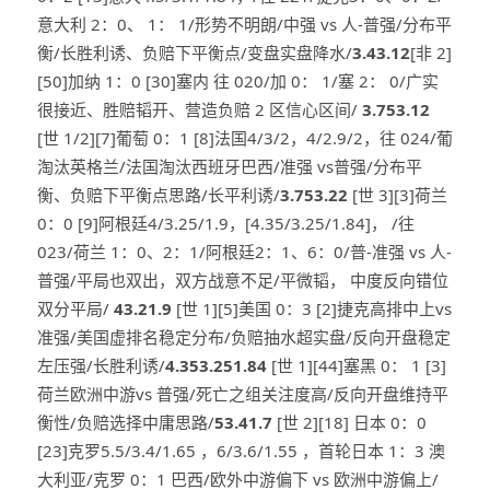
意大利 2：0、 1： 1/形势不明朗/中强 vs 人-普强/分布平
衡/长胜利诱、负赔下平衡点/变盘实盘降水/
3.4
3.1
2
[非 2]
[50]加纳 1：0 [30]塞内 往 020/加 0： 1/塞 2： 0/广实
很接近、胜赔韬开、营造负赔 2 区信心区间/
3.75
3.1
2
[世 1/2][7]葡萄 0：1 [8]法国4/3/2，4/2.9/2，往 024/葡
淘汰英格兰/法国淘汰西班牙巴西/准强 vs普强/分布平
衡、负赔下平衡点思路/长平利诱/
3.75
3.2
2
[世 3][3]荷兰
0：0 [9]阿根廷4/3.25/1.9，[4.35/3.25/1.84]， /往
023/荷兰 1：0、2：1/阿根廷2：1、6：0/普-准强 vs 人-
普强/平局也双出，双方战意不足/平微韬， 中度反向错位
双分平局/
4
3.2
1.9
[世 1][5]美国 0：3 [2]捷克高排中上vs
准强/美国虚排名稳定分布/负赔抽水超实盘/反向开盘稳定
左压强/长胜利诱/
4.35
3.25
1.84
[世 1][44]塞黑 0： 1 [3]
荷兰欧洲中游vs 普强/死亡之组关注度高/反向开盘维持平
衡性/负赔选择中庸思路/
5
3.4
1.7
[世 2][18] 日本 0：0
[23]克罗5.5/3.4/1.65 ，6/3.6/1.55 ，首轮日本 1：3 澳
大利亚/克罗 0：1 巴西/欧外中游偏下 vs 欧洲中游偏上/