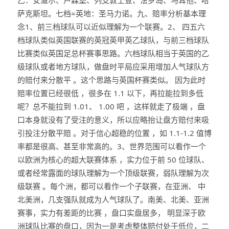
乙：安道尔、卢森堡、列支敦士登、法罗岛、马耳他、哈
萨克斯坦。七档=英地：圣马力诺。九、赔率分析基本理
念1、前三档球队可以近似理解为一个联赛。2、 四五六
档球队类似英国联赛的英冠英甲英乙球队，与前三档球队
比赛类似英国足总杯赛事思路。六档球队相当于英国的乙
级球队或者地方球队，做盘时平局应采用增加人气球队方
的赔付来分散平 。这个思路与英国杯赛类似。 因为此时
赔率位置已经很低 ，很多在 1.1 以下，再拉能拉到多低
呢？总不能拉到 1.01、 1.00 吧 ，这样就走了极端 ，盘
口本身就没有了受注的意义，所以应略抬让盘方赔付来吸
引投注分散平赔 。对于信心超稳的位置 ，如 1.1-1.2 值博
率都是很高、甚至非常高的。3、世界范围可以看作一个
以欧洲为核心的超大联赛体系 ，实力位于前 50 位球队、
或者经常露面的球队理解为一个顶级联赛，弱队理解为次
级联赛 。每个洲，都可以看作一个子联赛，在亚洲、 中
北美洲，几支强队就成为人气球队了。南美、北美、亚洲
赛事，实力有差距的比赛 ，盘口实盘居多， 明显深于欧
洲球队比赛的盘口，因为一是考虑整体赔付处于低位，二