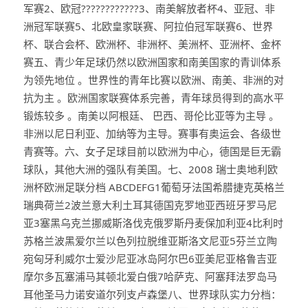
军赛2、欧冠????????????3、南美解放者杯4、亚冠、非
洲冠军联赛5、北欧皇家联赛、阿拉伯冠军联赛6、世界
杯、联合会杯、欧洲杯、非洲杯、美洲杯、亚洲杯、金杯
赛五、青少年足球仍然以欧洲国家和南美国家的青训体系
为领先地位 。世界性的青年比赛以欧洲、南美、非洲的对
抗为主 。欧洲国家联赛体系完善，青年球员得到的高水平
锻炼较多 。南美以阿根廷、 巴西、哥伦比亚等为主导 。
非洲以尼日利亚、加纳等为主导。赛事有奥运会、各级世
青赛等。六、女子足球目前以欧洲为中心，德国是巨无霸
球队，其他大洲的强队有美国。七、2008 瑞士奥地利欧
洲杯欧洲足联分档 ABCDEFG1葡萄牙法国希腊捷克英格兰
瑞典荷兰2波兰意大利土耳其德国克罗地亚西班牙罗马尼
亚3塞黑乌克兰挪威斯洛伐克俄罗斯丹麦保加利亚4比利时
苏格兰波黑爱尔兰以色列拉脱维亚斯洛文尼亚5芬兰立陶
宛匈牙利威尔士爱沙尼亚冰岛阿尔巴6亚美尼亚格鲁吉亚
摩尔多瓦塞浦马其顿北爱白俄7哈萨克、阿塞拜法罗岛马
耳他圣马力诺安道尔列支卢森堡八、世界球队实力分档：