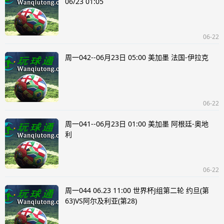
06/23 01:05
06-22
周一042--06月23日 05:00 美加墨 法国-伊拉克
06-22
周一041--06月23日 01:00 美加墨 阿根廷-奥地
利
06-22
周一044 06.23 11:00 世界杯J组第二轮 约旦(第
63)VS阿尔及利亚(第28)