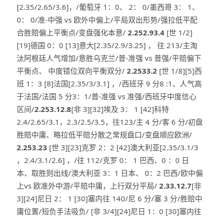
[2.35/2.65/3.6]，/葡萄牙 1：0、 2： 0/墨西哥 3： 1、
0： 0/准-中强 vs 欧外中偏上/平局双出形势/强拉低平配
合胜赔偏上平衡点/变盘强化本意/
2.25
2.9
3.4
[世 1/2]
[19]德国 0：0 [13]意大[2.35/2.9/3.25] ， 往 213/主淘
汰阿根廷人气增加/意胜乌克兰/普-准强 vs 普强/平赔偏下
平衡点、 中度错位双向平衡双分/
2.25
3
3.2
[世 1/8][5]西
班 1：3 [8]法国[2.35/3/3.1] ，/西班牙 9 分8 :1、人气高
于法国/法国 5 分3：1/普-准强 vs 准强/西班牙中度信心
区间/
2.25
3.1
2.8
[非 3][32]埃及 3： 1 [42]科特
2.4/2.65/3.1，2.3/2.5/3.5，往123/主 4 分/客 6 分/初盘
胜赔中庸、略拉低平赔分散之常规盘口/变盘顺应欧洲/
2.25
3.2
3
[世 3][23]克罗 2：2 [42]澳大利亚[2.35/3.1/3
，2.4/3.1/2.6] ，/往 112/克罗 0： 1 巴西、0 ：0 日
本、取胜则出线/澳大利亚 3：1 日本、 0：2 巴西/欧中偏
上vs 欧准外中游/平赔中庸，上行双分平局/
2.3
3.1
2.7
[非
3][24]尼日 2： 1 [30]塞内往 140/尼 6 分/塞 3 分/胜赔中
庸位置/短负手法吸负/ [非 3/4][24]尼日 1：0 [30]塞内往