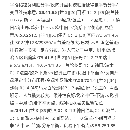
平略韬拉负利胜分平/反向开盘利诱胜赔使得更平衡分平/
变盘维持本意/
5
3.4
1.65
[世 3][26]哥斯 1：2 [29]波兰往
002/哥斯 2： 4 德国 0： 3厄瓜/波兰 0 ：2 厄瓜 0： 1 德
国/均出局/欧外中下 vs 欧中偏下/负赔下平衡点阻尼位
置/
6.5
3.25
1.5
[非 1][53]津巴 0：2 [30]塞内7/3.5/1.45/
往 302/津123/塞330/人气差距很大/巴林 vs 韩国之差距/
排名近往形成一定左分布、塞人气处于中度、则平衡/负
赔 5 区略偏实/
7
3.6
1.5
[世 2][61]多哥 0：2 [35]瑞士
9.5/3.8/1.4，10.5/4/1.35，首轮多哥 1：2 韩国/瑞士
0：0法国/欧外下游 vs 欧洲正中游/负赔下平衡点/反向开
盘稳定作分布压强/变盘实盘降水/
7.5
3.75
1.4
[世 2][34]
沙特 0：4 [45]乌克首轮沙特2：2 突尼斯/乌克兰0：4 西
班牙、人气损失较大、缓冲性良好/欧外中下-下游vs 欧洲
缓冲中游/负赔下平衡点，缓冲抽水超实盘微韬位
置/
8
4
1.4
[世 3][39]厄瓜 0：3 [19]德国厄瓜 2：0 波兰、
3：0 哥斯达/德国 4：2 哥斯达、1：0 波兰/小组首名之
争/人中 vs 普强/分布平衡，负赔下平衡点/
8.5
3.75
1.35