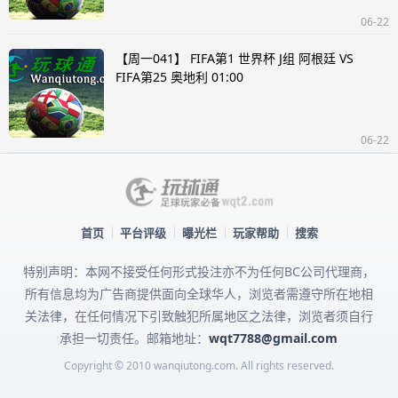
06-22
【周一041】 FIFA第1 世界杯 J组 阿根廷 VS
FIFA第25 奥地利 01:00
06-22
首页
平台评级
曝光栏
玩家帮助
搜索
特别声明：本网不接受任何形式投注亦不为任何BC公司代理商，
所有信息均为广告商提供面向全球华人，浏览者需遵守所在地相
关法律，在任何情况下引致触犯所属地区之法律，浏览者须自行
承担一切责任。邮箱地址：
wqt7788@gmail.com
Copyright © 2010 wanqiutong.com. All rights reserved.