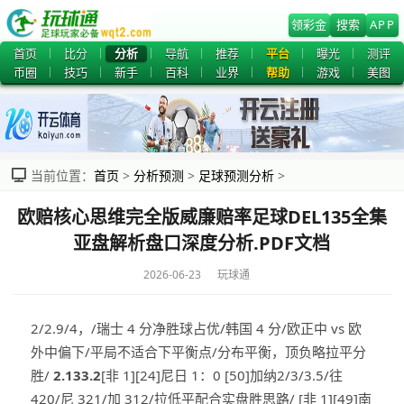
领彩金
搜索
APP
首页
比分
分析
导航
推荐
平台
曝光
测评
币圈
技巧
新手
百科
业界
帮助
游戏
美图
当前位置：
首页
>
分析预测
>
足球预测分析
>
欧赔核心思维完全版威廉赔率足球DEL135全集
亚盘解析盘口深度分析.PDF文档
2026-06-23 玩球通
2/2.9/4，/瑞士 4 分净胜球占优/韩国 4 分/欧正中 vs 欧
外中偏下/平局不适合下平衡点/分布平衡，顶负略拉平分
胜/
2.1
3
3.2
[非 1][24]尼日 1：0 [50]加纳2/3/3.5/往
420/尼 321/加 312/拉低平配合实盘胜思路/ [非 1][49]南