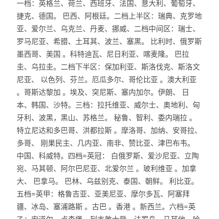
一档：英格兰、荷兰、西班牙、法国、意大利、葡萄牙、
捷克、德国。 巴西、阿根廷。二档上半区：瑞典、克罗地
亚、爱尔兰、乌克兰、丹麦、挪威、二档中间区：瑞士、
罗马尼亚、希腊、土耳其、波兰、塞黑。 比利时、俄罗斯
墨西哥、美国 。科特迪瓦、尼日利亚、喀麦隆。 巴拉
圭、乌拉圭。二档下半区：保加利亚、斯洛伐克、斯洛文
尼亚、 以色列、芬兰。厄瓜多尔、哥伦比亚 。澳大利亚
。哥斯达黎加 。埃及、突尼斯、塞内加尔。伊朗、 日
本、韩国、沙特。三档：拉托维亚、威尔士、奥地利、匈
牙利、波黑，黑山、苏格兰。 秘鲁、智利、委内瑞拉 。
特立尼达和多巴哥、洪都拉斯 。摩洛哥、加纳、安哥拉、
多哥、 刚果民主、几内亚、南非、赞比亚、津巴布韦。
中国、科威特。四档=英冠： 白俄罗斯、爱沙尼亚、立陶
宛、马其顿、阿尔巴尼亚、北爱尔兰 。玻利维亚 。加拿
大、 巴拿马。 巴林、乌兹别克、泰国、朝鲜。 利比亚。
五档=英甲：格鲁吉亚、亚美尼亚、摩尔多瓦、阿塞拜
疆、冰岛、塞浦路斯 。古巴 。香港 。新西兰。六档=英