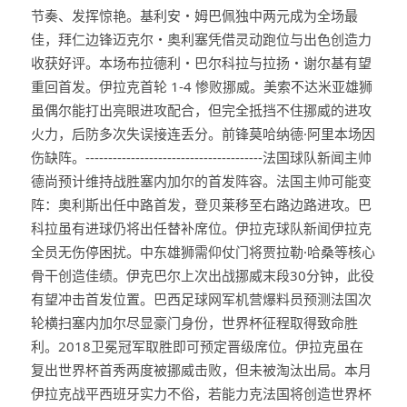
节奏、发挥惊艳。基利安・姆巴佩独中两元成为全场最
佳，拜仁边锋迈克尔・奥利塞凭借灵动跑位与出色创造力
收获好评。本场布拉德利・巴尔科拉与拉扬・谢尔基有望
重回首发。伊拉克首轮 1-4 惨败挪威。美索不达米亚雄狮
虽偶尔能打出亮眼进攻配合，但完全抵挡不住挪威的进攻
火力，后防多次失误接连丢分。前锋莫哈纳德·阿里本场因
伤缺阵。---------------------------------------法国球队新闻主帅
德尚预计维持战胜塞内加尔的首发阵容。法国主帅可能变
阵：奥利斯出任中路首发，登贝莱移至右路边路进攻。巴
科拉虽有进球仍将出任替补席位。伊拉克球队新闻伊拉克
全员无伤停困扰。中东雄狮需仰仗门将贾拉勒·哈桑等核心
骨干创造佳绩。伊克巴尔上次出战挪威末段30分钟，此役
有望冲击首发位置。巴西足球网军机营爆料员预测法国次
轮横扫塞内加尔尽显豪门身份，世界杯征程取得致命胜
利。2018卫冕冠军取胜即可预定晋级席位。伊拉克虽在
复出世界杯首秀两度被挪威击败，但未被淘汰出局。本月
伊拉克战平西班牙实力不俗，若能力克法国将创造世界杯