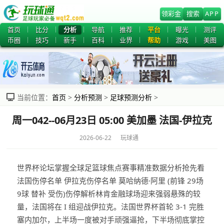
领彩金
搜索
APP
首页
比分
分析
导航
推荐
平台
曝光
测评
币圈
技巧
新手
百科
业界
帮助
游戏
美图
当前位置：
首页
>
分析预测
>
足球预测分析
>
周一042--06月23日 05:00 美加墨 法国-伊拉克
2026-06-22 玩球通
世界杯论坛掌握全球足篮球焦点赛事精准数据分析抢先看
法国伤停名单 伊拉克伤停名单 莫哈纳德·阿里 (前锋 29场
9球 替补 受伤)伤停解析林肯金融球场迎来强弱悬殊的较
量，法国将在 I 组迎战伊拉克。法国世界杯首轮 3-1 完胜
塞内加尔，上半场一度被对手顽强逼抢，下半场彻底掌控