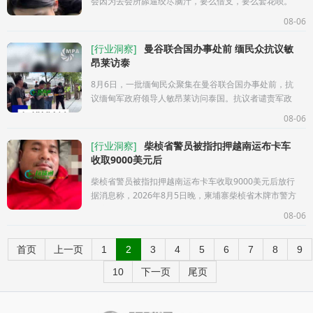
会因为去会所舔逼绞尽脑汁，要么借支，要么套花呗。
今天你看到我这篇文章，读懂以后，每个月能省
08-06
5000u。首先，对比一下嫖娼和打飞机的
[
行业洞察
]
曼谷联合国办事处前 缅民众抗议敏
昂莱访泰
8月6日，一批缅甸民众聚集在曼谷联合国办事处前，抗
议缅甸军政府领导人敏昂莱访问泰国。抗议者谴责军政
府的暴力行径，并主要呼吁泰国政府不应给予敏昂莱官
08-06
方认可，同时要求联合国等
[
行业洞察
]
柴桢省警员被指扣押越南运布卡车
收取9000美元后
柴桢省警员被指扣押越南运布卡车收取9000美元后放行
据消息称，2026年8月5日晚，柬埔寨柴桢省木牌市警方
经济犯罪调查科一名警员被指涉嫌违规扣押两辆从越南
08-06
运输布匹进入柬埔寨
首页
上一页
1
2
3
4
5
6
7
8
9
10
下一页
尾页