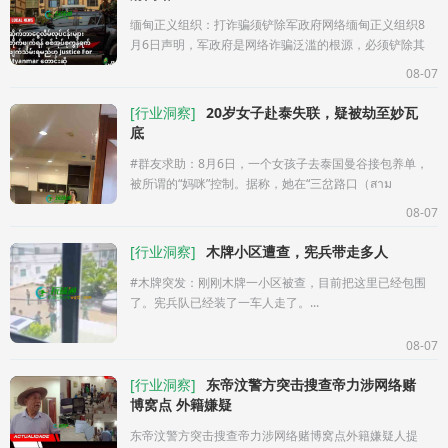
缅甸正义组织：打诈骗须铲除军政府网络缅甸正义组织8
月6日声明，军政府是网络诈骗泛滥的根源，必须铲除其
及下属武装网络才能有效打击。声明指军政府通过克伦
08-07
边防军BGF等民团从诈
[
行业洞察
]
20岁女子赴泰失联，疑被劫至妙瓦
底
#群友求助：8月6日，一个女孩子去泰国曼谷接包养单，
被所谓的“妈咪”控制。据称，她在“三岔路口（สาม
แยก）”附近，泰国达府班达县ThongFa地区（ทางหลวง
08-07
หมายเลข11
[
行业洞察
]
木牌小区遭查，宪兵带走多人
#木牌突发：刚刚木牌一小区被查，目前把这里已经包围
了。宪兵队已经装了一车人走了。...
08-07
[
行业洞察
]
东帝汶警方突击搜查帝力涉网络赌
博窝点 外籍嫌疑
东帝汶警方突击搜查帝力涉网络赌博窝点外籍嫌疑人提