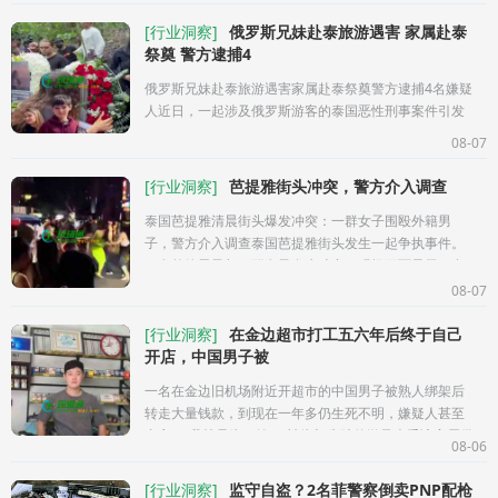
[
行业洞察
]
俄罗斯兄妹赴泰旅游遇害 家属赴泰
祭奠 警方逮捕4
俄罗斯兄妹赴泰旅游遇害家属赴泰祭奠警方逮捕4名嫌疑
人近日，一起涉及俄罗斯游客的泰国恶性刑事案件引发
关注。据当地消息，两名俄罗斯籍兄妹在泰国期间疑遭
08-07
抢劫并被残忍杀害
[
行业洞察
]
芭提雅街头冲突，警方介入调查
泰国芭提雅清晨街头爆发冲突：一群女子围殴外籍男
子，警方介入调查泰国芭提雅街头发生一起争执事件。
一名外籍男子与一群女子发生冲突，现场画面显示，多
名女子围上前对男子进行推搡
08-07
[
行业洞察
]
在金边超市打工五六年后终于自己
开店，中国男子被
一名在金边旧机场附近开超市的中国男子被熟人绑架后
转走大量钱款，到现在一年多仍生死不明，嫌疑人甚至
直言：“我就是为了钱”。被绑架失踪的游风声受访家属供
08-06
图在金边开超市的
[
行业洞察
]
监守自盗？2名菲警察倒卖PNP配枪