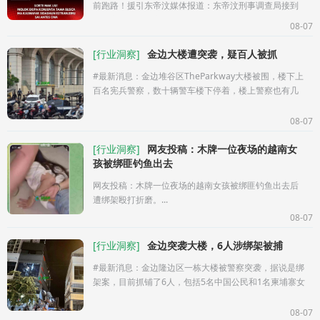
前跑路！援引东帝汶媒体报道：东帝汶刑事调查局接到
线索举报，首都帝力一处出租屋有外籍人员涉嫌从事非
08-07
法网络赌博，还可能牵涉
[
行业洞察
]
金边大楼遭突袭，疑百人被抓
#最新消息：金边堆谷区TheParkway大楼被围，楼下上
百名宪兵警察，数十辆警车楼下停着，楼上警察也有几
十，抓捕现场催泪弹都搞出来了，据说目前抓了一百来
个人了...
08-07
[
行业洞察
]
网友投稿：木牌一位夜场的越南女
孩被绑匪钓鱼出去
网友投稿：木牌一位夜场的越南女孩被绑匪钓鱼出去后
遭绑架殴打折磨。...
08-07
[
行业洞察
]
金边突袭大楼，6人涉绑架被捕
#最新消息：金边隆边区一栋大楼被警察突袭，据说是绑
架案，目前抓铺了6人，包括5名中国公民和1名柬埔寨女
性，装车带走了。...
08-07