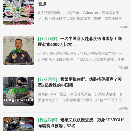
被抓
8月6日清晨6时，加洛干市（Caloocan）警局两名警
员，因涉嫌向卧底买家出售菲国警（PNP）配发枪械被
捕。本次行动在加洛干市第5分区莱斯居民区
08-06
（RilesCompound）一带展开，由戴莫斯中校
（RngieD
[
行业洞察
]
一名中国商人赴菲度假遭绑架！绑
匪勒索6000万比索，
菲律宾国家警察周四通报，邦板牙省安吉利斯市发生一
起中国商人遭绑架案件，4名嫌疑人已被警方逮捕，其中
包括3名中国男子和1名菲律宾女子。据菲国警总长何塞·
08-06
梅伦西奥·纳尔塔特
[
行业洞察
]
频繁更换住所、伪装榴莲果商？涉
案2亿泰铢的中国籍
据泰媒8月4日报道，泰国移民局第一分局成功逮捕一名
涉嫌伪造文件、涉案金额超2亿泰铢（约合3500万人民
币）的中国籍女逃犯J某（47岁）。此次行动是响应泰国
08-06
国家警察总署和移民局“不让
[
行业洞察
]
老泰又双叒叕交接！万象ST VEGUS
诈骗窝点被端，32名