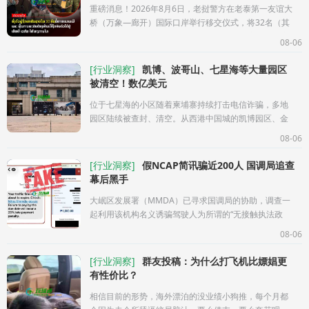
重磅消息！2026年8月6日，老挝警方在老泰第一友谊大
桥（万象—廊开）国际口岸举行移交仪式，将32名（其
中女性18名）泰国籍嫌疑人正式移交泰国警方，由泰方
08-06
带回泰国依法提起诉讼。这伙人是怎
[
行业洞察
]
凯博、波哥山、七星海等大量园区
被清空！数亿美元
位于七星海的小区随着柬埔寨持续打击电信诈骗，多地
园区陆续被查封、清空。从西港中国城的凯博园区、金
水园区，到贡布省波哥山，再到七星海、国公数字星城
08-06
等，大量办公楼、公寓、别
[
行业洞察
]
假NCAP简讯骗近200人 国调局追查
幕后黑手
大岷区发展署（MMDA）已寻求国调局的协助，调查一
起利用该机构名义诱骗驾驶人为所谓的“无接触执法政
策”（NCAP）违规支付假罚款的简讯诈骗。大岷区发展
08-06
署主席罗曼多·阿特斯（Romando
[
行业洞察
]
群友投稿：为什么打飞机比嫖娼更
有性价比？
相信目前的形势，海外漂泊的没业绩小狗推，每个月都