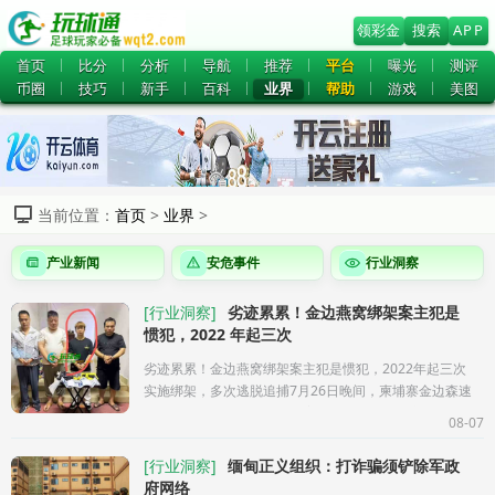
领彩金
搜索
APP
首页
比分
分析
导航
推荐
平台
曝光
测评
币圈
技巧
新手
百科
业界
帮助
游戏
美图
当前位置：
首页
>
业界
>
产业新闻
安危事件
行业洞察
[
行业洞察
]
劣迹累累！金边燕窝绑架案主犯是
惯犯，2022 年起三次
劣迹累累！金边燕窝绑架案主犯是惯犯，2022年起三次
实施绑架，多次逃脱追捕7月26日晚间，柬埔寨金边森速
区一栋别墅内爆发恶性绑架案，一名在当地经商的中国
08-07
商人，被一名中国籍男子
[
行业洞察
]
缅甸正义组织：打诈骗须铲除军政
府网络