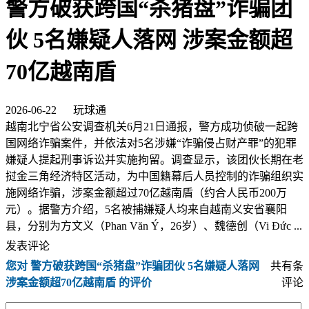
警方破获跨国“杀猪盘”诈骗团
伙 5名嫌疑人落网 涉案金额超
70亿越南盾
2026-06-22 玩球通
越南北宁省公安调查机关6月21日通报，警方成功侦破一起跨
国网络诈骗案件，并依法对5名涉嫌“诈骗侵占财产罪”的犯罪
嫌疑人提起刑事诉讼并实施拘留。调查显示，该团伙长期在老
挝金三角经济特区活动，为中国籍幕后人员控制的诈骗组织实
施网络诈骗，涉案金额超过70亿越南盾（约合人民币200万
元）。据警方介绍，5名被捕嫌疑人均来自越南义安省襄阳
县，分别为方文义（Phan Văn Ý，26岁）、魏德创（Vi Đức ...
发表评论
您对 警方破获跨国“杀猪盘”诈骗团伙 5名嫌疑人落网
共有
条
涉案金额超70亿越南盾 的评价
评论