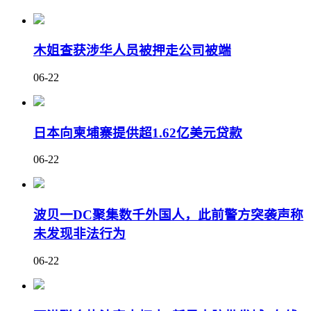
木姐查获涉华人员被押走公司被端
06-22
日本向柬埔寨提供超1.62亿美元贷款
06-22
波贝一DC聚集数千外国人，此前警方突袭声称
未发现非法行为
06-22