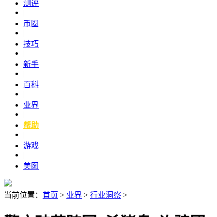
测评
|
币圈
|
技巧
|
新手
|
百科
|
业界
|
帮助
|
游戏
|
美图
当前位置：
首页
>
业界
>
行业洞察
>