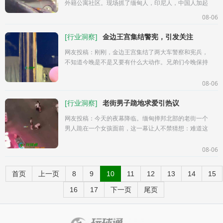
外籍公寓社区。现场抓了缅甸人，印尼人，中国人加起
来一百多人。没护照和无法出示劳工签证的直接拷起来
08-06
带走。...
[
行业洞察
]
金边王宫集结警宪，引发关注
网友投稿：刚刚，金边王宫集结了两大车警察和宪兵，
不知道今晚是不是又要有什么大动作。兄弟们今晚保持
警惕！...
08-06
[
行业洞察
]
老街男子跪地求爱引热议
网友投稿：今天的夜幕降临。缅甸掸邦北部的老街一个
男人跪在一个女孩面前，这一幕让人不禁猜想：难道这
就是东南亚某段爱情故事的开始吗？也许是深情的告
白，也许是感动的瞬间，又或许背
08-06
首页
上一页
8
9
10
11
12
13
14
15
16
17
下一页
尾页