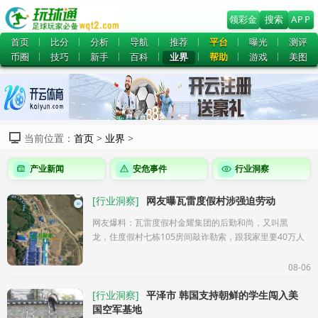
领彩金
搜索
APP
首页
比分
分析
导航
推荐
平台
曝光
测评
币圈
技巧
新手
百科
业界
帮助
游戏
美图
当前位置：
首页
>
业界
>
产业新闻
安危事件
行业洞察
[
行业洞察
]
网友曝瓦雷度假村涉强迫劳动
网友爆料：瓦雷度假村金耀集团的后勤和尚，又叫黑
龙，住度假村七栋105房间敲诈勒索，跟我家里要40万人
民币才放我回来，我真的能有那么多赔付吗？公司让我
赔付多少你以为我不知道吗？这简
08-06
[
行业洞察
]
平泽市 韩国支持朝鲜的学生闯入美
国空军基地