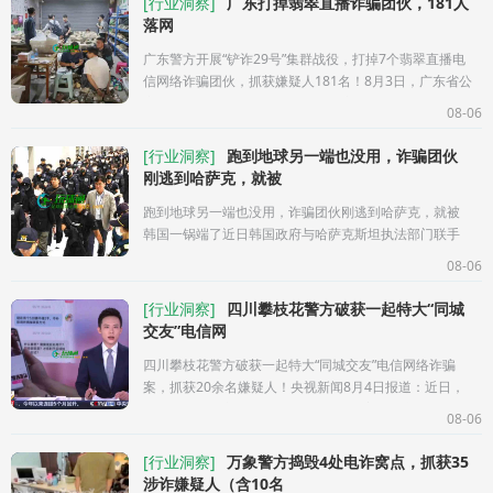
[
行业洞察
]
广东打掉翡翠直播诈骗团伙，181人
落网
广东警方开展“铲诈29号”集群战役，打掉7个翡翠直播电
信网络诈骗团伙，抓获嫌疑人181名！8月3日，广东省公
安厅对外通报：近期，省内多地公安机关接到群众报
08-06
警，有受害人通过短视频直播间
[
行业洞察
]
跑到地球另一端也没用，诈骗团伙
刚逃到哈萨克，就被
跑到地球另一端也没用，诈骗团伙刚逃到哈萨克，就被
韩国一锅端了近日韩国政府与哈萨克斯坦执法部门联手
行动，成功抓获14名以哈萨克斯坦为基地活动的韩国籍
08-06
诈骗团伙成员。这些嫌疑
[
行业洞察
]
四川攀枝花警方破获一起特大“同城
交友”电信网
四川攀枝花警方破获一起特大“同城交友”电信网络诈骗
案，抓获20余名嫌疑人！央视新闻8月4日报道：近日，
四川攀枝花警方以一男子被骗8万元的案件为突破口，辗
08-06
转多地开展数月侦查，锁定
[
行业洞察
]
万象警方捣毁4处电诈窝点，抓获35
涉诈嫌疑人（含10名