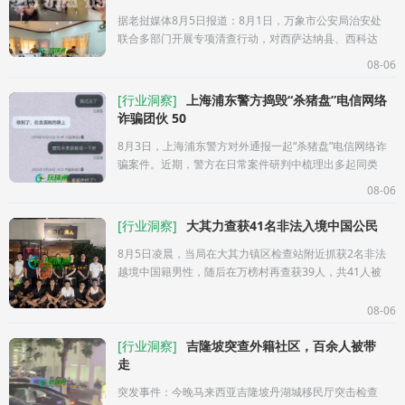
据老挝媒体8月5日报道：8月1日，万象市公安局治安处
联合多部门开展专项清查行动，对西萨达纳县、西科达
崩县共计4处网络代聊客服诈骗窝点实施突击抓捕，现场
08-06
共抓获嫌疑人35名，查获大
[
行业洞察
]
上海浦东警方捣毁“杀猪盘”电信网络
诈骗团伙 50
8月3日，上海浦东警方对外通报一起“杀猪盘”电信网络诈
骗案件。近期，警方在日常案件研判中梳理出多起同类
受害警情，不少受害人反映，自己在网络结识异性并发
08-06
展网恋关系后，被对方以
[
行业洞察
]
大其力查获41名非法入境中国公民
8月5日凌晨，当局在大其力镇区检查站附近抓获2名非法
越境中国籍男性，随后在万榜村再查获39人，共41人被
捕。据悉，此次行动与贩DU案件有关。41人已遭拘留，
将被依《缅甸移民法》起诉.
08-06
[
行业洞察
]
吉隆坡突查外籍社区，百余人被带
走
突发事件：今晚马来西亚吉隆坡丹湖城移民厅突击检查