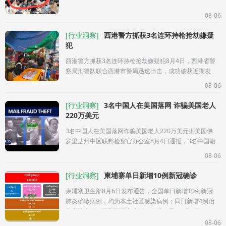
龙）（引粉组长-阿一吉祥阿B小秋阿火小何）这个公司
24年从菩萨搬到宝龙4-7
08-06
[
行业洞察
]
西港警方抓获3名连环持枪抢劫嫌疑
犯
西港警方抓获3名连环持枪抢劫嫌疑犯8月4日，西港省警
察局刑警队联合西港市警局迅速出击，成功破获近期发
生在西港市第3分区及第4分区的两起加重盗窃（抢劫）
08-06
案。调查显示，这两起抢劫
[
行业洞察
]
3名中国人在美国落网 诈骗美国老人
220万美元
3名中国人在美国落网诈骗美国老人220万美元据美国佛
罗里达州中区联邦检察官办公室8月4日通报，3名中国籍
男子因涉嫌参与一个专门针对老年人的跨州诈骗团伙，
08-06
在佛罗里达州奥兰多
[
行业洞察
]
柬埔寨单日新增10例新冠确诊
柬埔寨卫生部8月6日发布通告，全国单日新增10例新冠
肺炎确诊病例，均为本土社区感染病例；同日新增4例治
愈出院病例，无新增死亡病例。在前一天（8月5日），
卫生部同样通报新增10例本土确
08-06