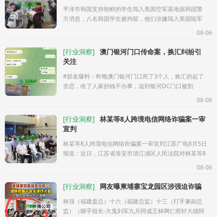
平泽市韩国支持朝鲜的学生闯入美国空军基地据韩国警
方消息，八名韩国学生被拘留，他们涉嫌闯入美国陆军
的奥山空军基地（K-55），并高喊反对美国的口号，包
08-06
括“打倒美国第七空军”。他
[
行业洞察
]
澳门银河门口传命案，换汇纠纷引
关注
#群友爆料：昨晚澳门银河门口死了3个人，换汇的起了
贪恋，收了人家的钱不办事，追到银河DC门口被割
颈。...
08-06
[
行业洞察
]
林某等8人跨境电信网络诈骗案一审
宣判
林某等8人跨境电信网络诈骗案一审宣判江苏广电8月5日
报道：近日，江苏省淮安市清江浦区人民法院对林某等8
人跨境电信网络诈骗案件一审宣判。经审理查明：2023
08-06
年3月，林某等8名被告人
[
行业洞察
]
网友曝柬埔寨宝龙园区涉强迫诈骗
林强（福建盘总）十六（福建总监）十三（打手兼副总
监）（聊手组长-大鬼刘军九月阿成王林啊仁雨轩大雄阿