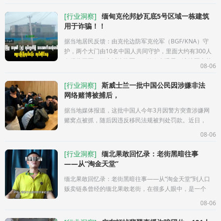
[
行业洞察
]
缅甸克伦邦妙瓦底5号区域一栋建筑
用于诈骗！！
据当地居民反馈：由克伦边防军克伦军（BGF/KNA）守
护，两个大门由10名中国人共同守护，里面大约有300人
在经营园区。据亲近边防军BGF的人士透露：该地区由苏
08-06
奇督2大部下颇咪（ဖိုးမ
[
行业洞察
]
斯威士兰一批中国公民因涉嫌非法
网络赌博被捕后，
据当地媒体报道，这批中国人今年3月因警方突查涉嫌网
赌窝点被抓，随后因违反移民法规被判处罚款。近日，
他们向法院申请离开拘留场所，在警方看守下入住酒
08-06
店，并表示住宿、交通及安保
[
行业洞察
]
缅北果敢回忆录：老街黑暗往事
——从“淘金天堂”
缅北果敢回忆录：老街黑暗往事——从“淘金天堂”到人口
贩卖链条曾经的缅北果敢老街，在很多人眼中，是一个
充满机会的地方。有人带着发财梦来到这里，有人相信
08-06
所谓的“高薪工作”，踏