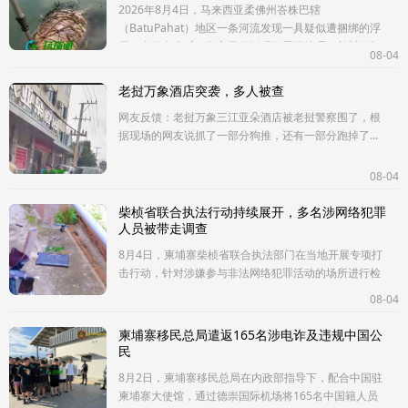
2026年8月4日，马来西亚柔佛州峇株巴辖
（BatuPahat）地区一条河流发现一具疑似遭捆绑的浮
尸。事件发生后，警方已赶抵现场展开处理，并封锁相
08-04
关区域进行调查。目前，死者身份、死亡原因
老挝万象酒店突袭，多人被查
网友反馈：老挝万象三江亚朵酒店被老挝警察围了，根
据现场的网友说抓了一部分狗推，还有一部分跑掉了...
08-04
柴桢省联合执法行动持续展开，多名涉网络犯罪
人员被带走调查
8月4日，柬埔寨柴桢省联合执法部门在当地开展专项打
击行动，针对涉嫌参与非法网络犯罪活动的场所进行检
查。行动过程中，执法人员对相关地点展开突查，并现
08-04
场控制多名涉嫌涉案人员，同
柬埔寨移民总局遣返165名涉电诈及违规中国公
民
8月2日，柬埔寨移民总局在内政部指导下，配合中国驻
柬埔寨大使馆，通过德崇国际机场将165名中国籍人员