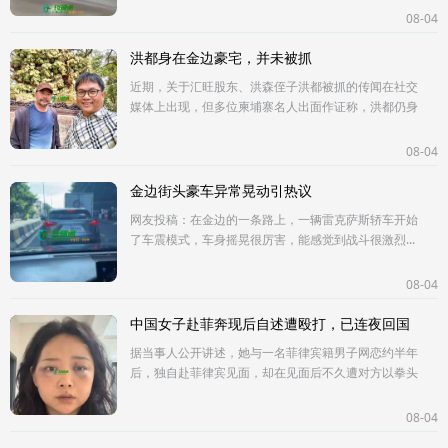
抓获106名嫌疑人，涉案金额超
08-04
洪都身在金边豪宅，并未被抓
近期，关于汇旺股东、洪森侄子洪都被抓的传闻在社交
媒体上出现，但多位柬埔寨名人出面作证称，洪都仍身
在金边的豪宅，并未被抓。柬埔寨网红博主彭万纳8月3
日在脸书主页发布了他和洪
08-04
金边街头豪车异常晃动引热议
网友投稿：在金边的一条路上，一辆雷克萨斯轿车开始
了车震模式，车身摇晃很厉害，能感觉到战斗很激烈...
08-04
中国女子赴菲奔现后自述遭殴打，已连夜回国
据当事人公开讲述，她与一名菲律宾籍男子网恋约半年
后，独自赴菲律宾见面，却在见面后不久遭对方以拳头
及棍棒殴打，脸部、手部及身体多处出现淤青和伤痕。
女子称，她事后已向当地警方
08-04