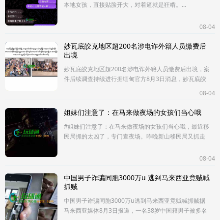
本地女孩，直接贴脸开大，对着逼就是狂啃。...
08-04
妙瓦底皎克地区超200名涉电诈外籍人员缴费后
出境
妙瓦底皎克地区超200名涉电诈外籍人员缴费后出境，案
件后续调查持续进行据缅甸官方8月3日消息，妙瓦底皎
克（KaukKhat）地区近期有约210名涉嫌参与电信网络
08-04
诈骗活动的外籍人员，在支
姐妹们注意了：在马来做夜场的女孩们当心哦
#姐妹们注意了：在马来做夜场的女孩们当心哦，最近移
民局抓的太凶了，专门查夜场。昨晚新山移民局又抓走
了几十个扶手！...
08-04
中国男子诈骗同胞3000万u 逃到马来西亚竟贼喊
抓贼
中国男子诈骗同胞3000万u逃到马来西亚竟贼喊抓贼据
马来西亚媒体8月3日报道，一名38岁中国籍男子被多名