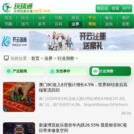
领彩金
搜索
APP
首页
比分
分析
导航
推荐
平台
曝光
测评
币圈
技巧
新手
百科
业界
帮助
游戏
美图
当前位置：
首页
>
业界
>
行业洞察
>
产业新闻
安危事件
行业洞察
澳门BC收入8月预计增长4.5%，世界杯结束后高
端客流回归
澳门2026年8月BC总收入预计同比增长4.5%至231.6亿
澳门元，较7月回升14.3%。SeaportResearchPartners
认为，世界杯期间延后出行的客户陆续回归，将推动高
08-04
端中场及贵宾厅业务复苏，9
新濠博亚娱乐股价年内跌26.55% 晨星称非BC项
目带来修复空间