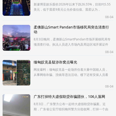
新濠博亚娱乐股价2026年以来下跌26.55%，目前约5.55
美元，低于晨星9美元公允价值估值。晨星认为，
Countdown酒店改造、新濠影汇二期非BC设施及高端
08-04
大众市场定位，有望支撑公司中长期
柔佛新山Smart Pandan市场移民局突击清查行
动
8月3日晚间，柔佛新山SmartPandan市场开展移民局专
项清查行动。执法人员进入市场内及周边区域开展证件
核查，现场查出大量证件不齐的人员并带走处理。现场
08-04
安排移民局大型转运货
缅甸皎克县疑涉诈窝点曝光
网友爆料：缅甸皎克县一处场所住着大量中国籍人员，
从事网络诈骗、洗钱等违法活动。楼下还有安保人员看
守，人员进出管得很严。具体位置在北纬16.27、东经
98.38附近。...
08-04
广东打掉特大虚假助贷诈骗团伙，106人落网
8月3日，广东警方公布一起特大虚假助贷诈骗案。近
期，广东省公安厅组织梅州警方分批收网，打掉一个由
线上引流、线下助贷公司和话务端组成的诈骗团伙，共