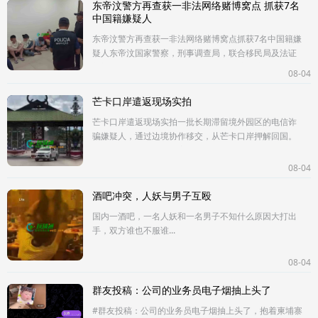
东帝汶警方再查获一非法网络赌博窝点 抓获7名
中国籍嫌疑人
东帝汶警方再查获一非法网络赌博窝点抓获7名中国籍嫌
疑人东帝汶国家警察，刑事调查局，联合移民局及法证
部门于8月3日晚开展联合执法行动，在帝力市法图哈达
08-04
（Fatuhada）地区的一家酒
芒卡口岸遣返现场实拍
芒卡口岸遣返现场实拍一批长期滞留境外园区的电信诈
骗嫌疑人，通过边境协作移交，从芒卡口岸押解回国。
在执法人员押送下，涉案人员列队接受处置，等待下一
步审讯取证，依法承担相应罪
08-04
酒吧冲突，人妖与男子互殴
国内一酒吧，一名人妖和一名男子不知什么原因大打出
手，双方谁也不服谁...
08-04
群友投稿：公司的业务员电子烟抽上头了
#群友投稿：公司的业务员电子烟抽上头了，抱着柬埔寨