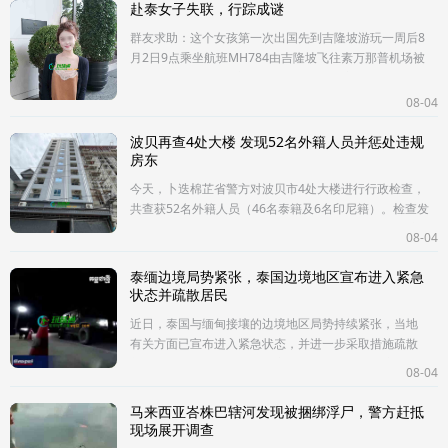
赴泰女子失联，行踪成谜
群友求助：这个女孩第一次出国先到吉隆坡游玩一周后8
月2日9点乘坐航班MH784由吉隆坡飞往素万那普机场被
人接走后失联#大概率是被绑架囚禁了现家人已经住院身
为朋友我们
08-04
波贝再查4处大楼 发现52名外籍人员并惩处违规
房东
今天，卜迭棉芷省警方对波贝市4处大楼进行行政检查，
共查获52名外籍人员（46名泰籍及6名印尼籍）。检查发
现，46名泰籍人员系在DC工作；6名印尼籍人员证件齐
08-04
备，其手机经网络犯罪科现场鉴
泰缅边境局势紧张，泰国边境地区宣布进入紧急
状态并疏散居民
近日，泰国与缅甸接壤的边境地区局势持续紧张，当地
有关方面已宣布进入紧急状态，并进一步采取措施疏散
部分居民，以确保民众生命安全。据悉，受缅甸境内局
08-04
势及边境附近安全形势影响，泰
马来西亚峇株巴辖河发现被捆绑浮尸，警方赶抵
现场展开调查