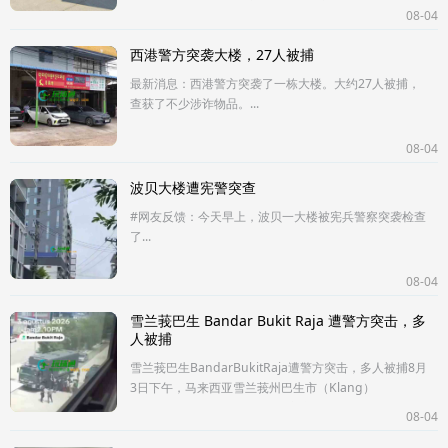
（含9名女性）驱逐出境。经调查，该批人员涉嫌从事网
08-04
络诈骗、非法滞留与务工，以及非
西港警方突袭大楼，27人被捕
最新消息：西港警方突袭了一栋大楼。大约27人被捕，
查获了不少涉诈物品。...
08-04
波贝大楼遭宪警突查
#网友反馈：今天早上，波贝一大楼被宪兵警察突袭检查
了...
08-04
雪兰莪巴生 Bandar Bukit Raja 遭警方突击，多
人被捕
雪兰莪巴生BandarBukitRaja遭警方突击，多人被捕8月
3日下午，马来西亚雪兰莪州巴生市（Klang）
BandarBukitRaja地区展开警方突击行动。现场有大批
08-04
执法人员进行检查，并逮捕多名