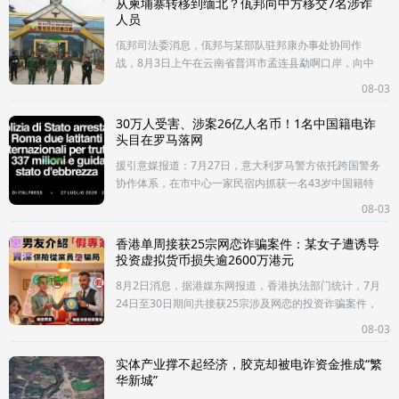
从柬埔寨转移到缅北？佤邦向中方移交7名涉诈
人员
佤邦司法委消息，佤邦与某部队驻邦康办事处协同作
战，8月3日上午在云南省普洱市孟连县勐啊口岸，向中
方执法部门正式移交7名中国籍电信网络诈骗犯罪嫌疑
08-03
人。该犯罪团伙中5名成员系
30万人受害、涉案26亿人名币！1名中国籍电诈
头目在罗马落网
援引意媒报道：7月27日，意大利罗马警方依托跨国警务
协作体系，在市中心一家民宿内抓获一名43岁中国籍特
大网络诈骗在逃人员，该男子持有中国签发的国际引渡
08-03
逮捕令，被捕后将进入引渡
香港单周接获25宗网恋诈骗案件：某女子遭诱导
投资虚拟货币损失逾2600万港元
8月2日消息，据港媒东网报道，香港执法部门统计，7月
24日至30日期间共接获25宗涉及网恋的投资诈骗案件，
总损失金额接近7000万港元，其中一宗大型网恋投资诈
08-03
骗案，一名五旬保险从业员遭
实体产业撑不起经济，胶克却被电诈资金推成“繁
华新城”