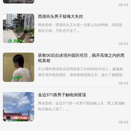
名外籍违法人员，国籍涵盖多个国家，其中包含1名意大
08-03
利籍男子与3名中国籍女性
西港街头男子疑嗨大失控
网友投稿：西港街头又出现一位吸上头的狗推，现在路
都走不稳，手机也不见了...
08-03
获救00后自述境外园区经历，揭开高墙之内的黑
暗真相
不少满怀期待前去应聘高薪工作的00后年轻人，被骗偷
渡至境外电诈园区，侥幸获救回国之后，道出了被困期
间真实的遭遇。刚踏入园区那一刻，证件、手机就会被
08-03
全部没收。园区高墙布满铁
金边371路男子触电倒屋顶
网友投稿：金边371路一名男子疑似触上头，爬上屋顶触
电后躺在上面了。...
08-03