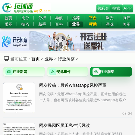
领彩金
搜索
APP
首页
比分
分析
导航
推荐
平台
曝光
测评
币圈
技巧
新手
百科
业界
帮助
游戏
美图
当前位置：
首页
>
业界
>
行业洞察
>
产业新闻
安危事件
行业洞察
网友投稿：最近WhatsApp风控严重
网友投稿：最近WhatsApp风控严重，正常使用的老挝
个人号，也有可能被封各位狗推最近WhatsApp有客户
资料或者联系方式的。尽量保护好你们自己的
WhatsApp。...
08-04
网友曝园区员工私生活风波
网友投稿：公司有个人才，昨天去保洁宿舍把保洁日