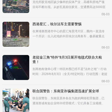
克伦邦胶克地区缺少像样的实体产业，高楼和房地产项
目却不断出现。从妙瓦底前往胶克，交通费高达5000至
1.5万泰铢。胶克长期被视为电诈活动据点，不少缅甸年
08-03
轻人主动进入相关场所
西港星汇，埃尔法车主需要警惕
在柬埔寨西港市中心的星汇海景湾片区，圈内一直流传
一个共识：出入此地的丰田埃尔法商务车，极易被重点
盯上。埃尔法在西港早已不只是代步车辆。当地很多老
板、中介、园区负责人、
08-03
老挝金三角“特外”8月3日展开地毯式联合大检
查！
别再抱有侥幸心理！特区外围已经不是“法外之地”！行动
时间：2026年8月3日（全天/特定时段）行动范围：老挝
博胶省金三角经济特区外围核心卡口、周边村镇、延绵
08-03
交通要道及湄公河沿岸
联合国警告：东南亚诈骗集团迅速扩展全球
联合国警告，东南亚原本各自为政的网络犯罪集团，已
逐渐形成有如企业特许经营模式；它们具备工业规模、
共用金融网络，善用人工智能（AI），且精于躲避执