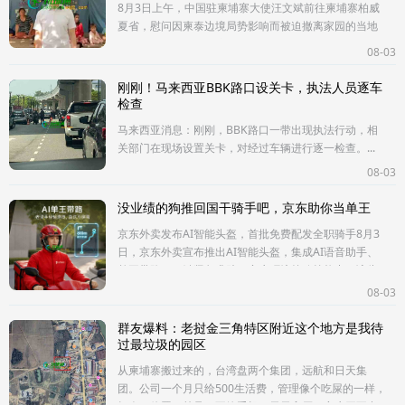
8月3日上午，中国驻柬埔寨大使汪文斌前往柬埔寨柏威
夏省，慰问因柬泰边境局势影响而被迫撤离家园的当地
民众，并代表中国政府和人民向受影响居民提供援助。
08-03
活动期间，汪文斌大使与柏
刚刚！马来西亚BBK路口设关卡，执法人员逐车
检查
马来西亚消息：刚刚，BBK路口一带出现执法行动，相
关部门在现场设置关卡，对经过车辆进行逐一检查。...
08-03
没业绩的狗推回国干骑手吧，京东助你当单王
京东外卖发布AI智能头盔，首批免费配发全职骑手8月3
日，京东外卖宣布推出AI智能头盔，集成AI语音助手、
单王带路、一键紧急求助、商户环境核验等能力。该头
盔将于近期陆
08-03
群友爆料：老挝金三角特区附近这个地方是我待
过最垃圾的园区
从柬埔寨搬过来的，台湾盘两个集团，远航和日天集
团。公司一个月只给500生活费，管理像个吃屎的一样，