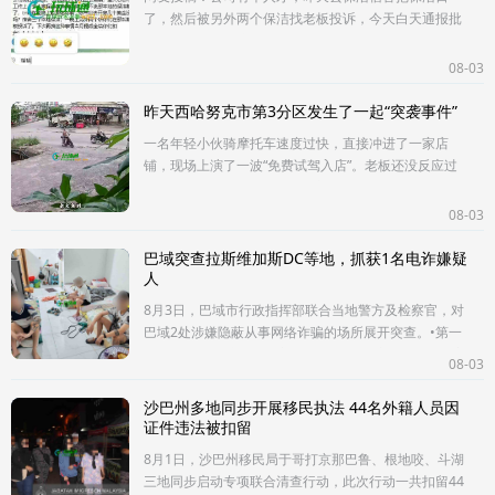
了，然后被另外两个保洁找老板投诉，今天白天通报批
评，我估计是叫床声太大了，另外两个保洁没爽到嫉
妒！话说，现在狗推都混到这种地步了，没
08-03
昨天西哈努克市第3分区发生了一起“突袭事件”
一名年轻小伙骑摩托车速度过快，直接冲进了一家店
铺，现场上演了一波“免费试驾入店”。老板还没反应过
来，只听“砰”的一声，小伙和摩托车一起进来了。结果发
现人没事，身体素质杠杠
08-03
巴域突查拉斯维加斯DC等地，抓获1名电诈嫌疑
人
8月3日，巴域市行政指挥部联合当地警方及检察官，对
巴域2处涉嫌隐蔽从事网络诈骗的场所展开突查。•第一
个地点是拉斯维加斯一家DC公司的一个房间，里面住着
08-03
20名柬埔寨人，没有外国
沙巴州多地同步开展移民执法 44名外籍人员因
证件违法被扣留
8月1日，沙巴州移民局于哥打京那巴鲁、根地咬、斗湖
三地同步启动专项联合清查行动，此次行动一共扣留44