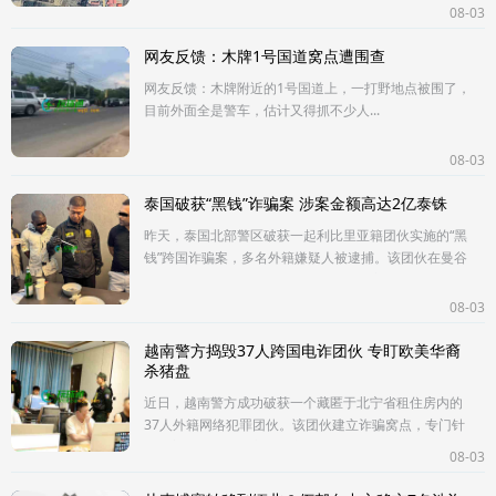
打人、体罚、禁足、不给手机，天天高压。客户开不出
08-03
来，没有想过自己的问题，好客户
网友反馈：木牌1号国道窝点遭围查
网友反馈：木牌附近的1号国道上，一打野地点被围了，
目前外面全是警车，估计又得抓不少人...
08-03
泰国破获“黑钱”诈骗案 涉案金额高达2亿泰铢
昨天，泰国北部警区破获一起利比里亚籍团伙实施的“黑
钱”跨国诈骗案，多名外籍嫌疑人被逮捕。该团伙在曼谷
豪车展上佯装寻寻找合作对象，诱骗受害者。他们利用
已有30年历史的传统
08-03
越南警方捣毁37人跨国电诈团伙 专盯欧美华裔
杀猪盘
近日，越南警方成功破获一个藏匿于北宁省租住房内的
37人外籍网络犯罪团伙。该团伙建立诈骗窝点，专门针
对北美及欧洲的华裔群体实施精准的“杀猪盘”情感诈骗。
08-03
调查显示，嫌疑人通