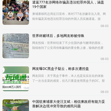
遣返777名涉网络诈骗及违法犯罪外国人，涵盖
19个国家
柬埔寨移民总局近日宣布，将对777名涉嫌非法入境、网
络诈骗及其他违法犯罪活动的外国人员实施遣返。据
悉，此次遣返行动计划于2026年7月21日至31日期间进
08-03
行，历时10天。据柬埔寨移
世界杯赌球后，多地网友称被传唤
网友投稿：世界杯结束了不少在国内参与赌球的朋友，
陆续收到了公安局传唤赢钱的要全数上缴，输钱的也要
罚款一千无论输赢都要拘留三天...
08-03
网友曝DC黑盒子疑云，称多次遭控盘
网友回应：关于黑盒子事件，本人也是实实在在的体验
了一次当韭菜的感觉，但凡只要是使用黑盒子的DC。那
就是100%包杀，各种7杀6或者是8杀7要么就是补杀在不
然就是9杀8。本人在斯里兰
08-03
中国驻柬埔寨大使汪文斌：相信柬政府有能力妥
善解决边境冲突导致的难民问题