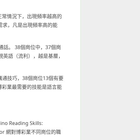
正常情況下，出現頻率越高的
需求，凡是出現頻率高的能
話。 38個崗位中，37個崗
重視英語（流利），越是基層，
溝通技巧，38個崗位13個有要
博彩業最需要的技能是語言能
ing Skills:
yMajor 網對博彩業不同崗位的職