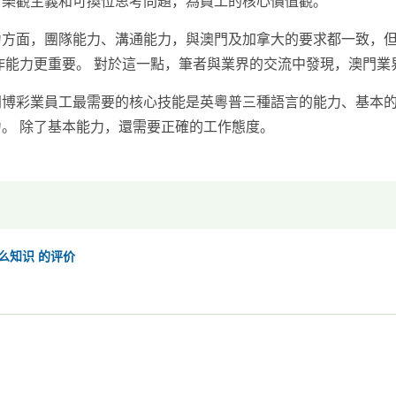
、樂觀主義和可換位思考問題，為員工的核心價值觀。
力方面，團隊能力、溝通能力，與澳門及加拿大的要求都一致，
作能力更重要。 對於這一點，筆者與業界的交流中發現，澳門業
門博彩業員工最需要的核心技能是英粵普三種語言的能力、基本
。 除了基本能力，還需要正確的工作態度。
么知识 的评价