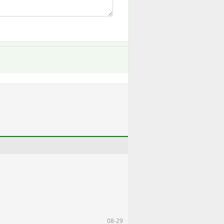
08-29