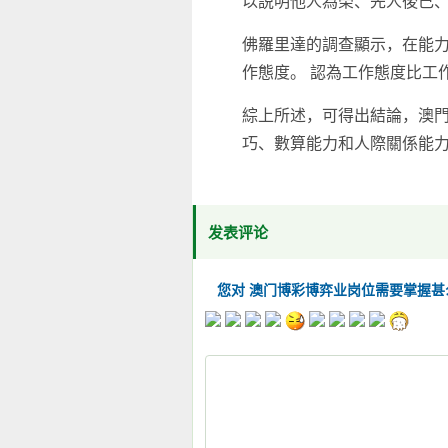
以説明他人為榮、先人後己
佛羅里達的調查顯示，在能
作態度。 認為工作態度比工
綜上所述，可得出結論，澳
巧、數算能力和人際關係能力
发表评论
您对 澳门博彩博弈业岗位需要掌握甚