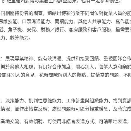
，佛羅里達州對博彩業雇主的調查結果，也有一定參考價值。
同相關持份者的調查，總結出博彩行業不同崗位對從業人員的能
思維技能、口頭溝通能力、閱讀能力、與他人共事能力、寫作能
遊戲、角子機、安保、財務／銀行、客房服務和客戶服務，最需要
能力、數算能力。
：展現專業精神、能有效溝通、提供和接受回饋、重視團隊合作。 
中樂於與他人相處，有良好合作態度；關心別人，善解人意和樂
分關注別人的意見，花時間瞭解別人的觀點，提恰當的問題，不
、決策能力、批判性思維能力、工作計畫與組織能力、找到資訊
種情況，並作出恰當反應；處理問題時可區分輕重緩急，及時完
專業地交流、有效傾聽、可使用非語言表達方式、可清晰地表達