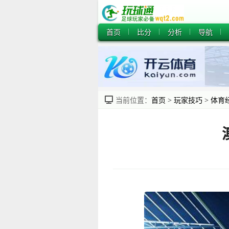
首页
比分
分析
导航
当前位置：
首页
>
玩家技巧
>
体育