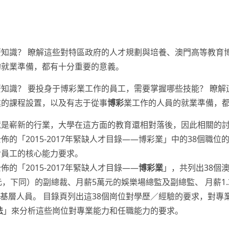
知識？ 瞭解這些對特區政府的人才規劃與培養、澳門高等教育
的就業準備，都有十分重要的意義。
知識？ 要投身于博彩業工作的員工，需要掌握哪些技能？ 瞭
業的課程設置，以及有志于從事
博彩
業工作的人員的就業準備，
還是嶄新的行業，大學在這方面的教育還相對落後，因此相關的討
的「2015-2017年緊缺人才目錄——博彩業」中的38個職
對員工的核心能力要求。
的「2015-2017年緊缺人才目錄——
博彩業
」，共列出38個
，下同）的副總裁、月薪5萬元的娛樂場總監及副總監、 月薪1.3
000元的基層人員。 目錄頁列出這38個崗位對學歷／經驗的要求，
法
」來分析這些崗位對專業能力和任職能力的要求。