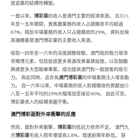
旅遊業的結構性轉變。
一直以來，
博彩業
的收入是澳門主要的經濟來源。 在○八
年至一五年期間，貴賓廳業務的收入占總賭收平均超過
67%，相反中場業務的收入只占總賭收的29%。 資料反映
高端賭客是澳門博彩業的主要收入來源。
吸取一四年至一六年的深度調整經驗，澳門政府致力增添
非賭博元素，包括投放更多資源改善基建設施，以及鼓勵
興建更多大型娛樂專案，成功提高澳門對一般旅客的吸引
力。 與此同時，這亦為
澳門博彩業
的中場業務注入增長動
力。 自一六年以來，中場業務的收入對總賭收的貢獻由○
八至一五年平均的29%大幅增加至接近40%。 由此可見，
博彩業收入的結構漸趨平衡。
澳門博彩面對外來衝擊的反應
然而，面對外來衝擊，
博彩業
的抵抗力依然不足。 澳門九
月
博彩業
毛收入按年僅增長2.8%，增速創兩年新低。 惡