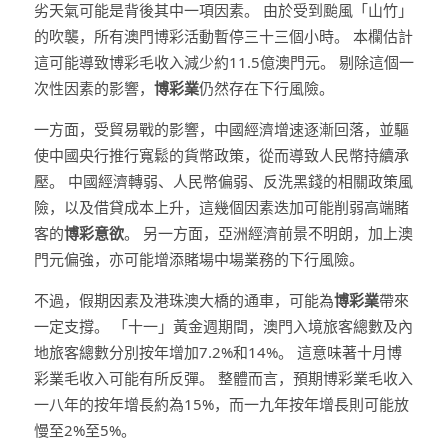
劣天氣可能是背後其中一項因素。 由於受到颱風「山竹」
的吹襲，所有澳門博彩活動暫停三十三個小時。 本欄估計
這可能導致博彩毛收入減少約11.5億澳門元。 剔除這個一
次性因素的影響，
博彩業
仍然存在下行風險。
一方面，受貿易戰的影響，中國經濟增速逐漸回落，並驅
使中國央行推行寬鬆的貨幣政策，從而導致人民幣持續承
壓。 中國經濟轉弱、人民幣偏弱、反洗黑錢的相關政策風
險，以及借貸成本上升，這幾個因素迭加可能削弱高端賭
客的
博彩意欲
。 另一方面，亞洲經濟前景不明朗，加上澳
門元偏強，亦可能增添賭場中場業務的下行風險。
不過，假期因素及港珠澳大橋的通車，可能為
博彩業
帶來
一定支撐。 「十一」黃金週期間，澳門入境旅客總數及內
地旅客總數分別按年增加7.2%和14%。 這意味著十月博
彩業毛收入可能有所反彈。 整體而言，預期博彩業毛收入
一八年的按年增長約為15%，而一九年按年增長則可能放
慢至2%至5%。