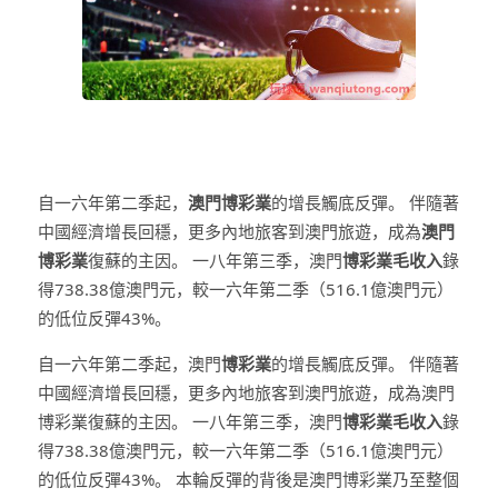
自一六年第二季起，
澳門博彩業
的增長觸底反彈。 伴隨著
中國經濟增長回穩，更多內地旅客到澳門旅遊，成為
澳門
博彩業
復蘇的主因。 一八年第三季，澳門
博彩業毛收入
錄
得738.38億澳門元，較一六年第二季（516.1億澳門元）
的低位反彈43%。
自一六年第二季起，澳門
博彩業
的增長觸底反彈。 伴隨著
中國經濟增長回穩，更多內地旅客到澳門旅遊，成為澳門
博彩業復蘇的主因。 一八年第三季，澳門
博彩業毛收入
錄
得738.38億澳門元，較一六年第二季（516.1億澳門元）
的低位反彈43%。 本輪反彈的背後是澳門博彩業乃至整個