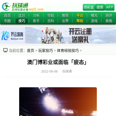
领彩金
搜索
APP
首页
比分
分析
导航
推荐
平台
曝光
测评
币圈
技巧
新手
百科
业界
帮助
游戏
美图
当前位置：
首页
>
玩家技巧
>
体育经验技巧
>
澳门博彩业或面临「疲态」
2022-06-06 玩球通