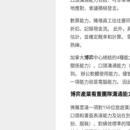
口頭溝通能力包括：可非常
地應對、會議積極發言。
數算能力，賭場員工往往要同
折扣、記錄現金流。 此外，
估計，並確定概率和計算。 
熟練。
加拿大
博弈
中心總結的4種能
關係能力）、口頭溝通能力（
到。 辦公軟體使用能力，儘
一項能力就是電腦能力。 因
博弈產業看重團隊溝通能
佛羅里達一項對156位旅遊
口頭和書面表達能力及站在別
扮、服裝）、對績效標準的理