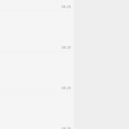
08-29
08-29
08-29
08-29