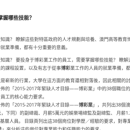
掌握哪些技能？
知識？ 瞭解這些對特區政府的人才規劃與培養、澳門高等教育
的就業準備，都有十分重要的意義。
知識？ 要投身于博彩業工作的員工，需要掌握哪些技能？ 瞭
業的課程設置，以及有志于從事
博彩
業工作的人員的就業準備，
還是嶄新的行業，大學在這方面的教育還相對落後，因此相關的討
的「2015-2017年緊缺人才目錄——博彩業」中的38個職
對員工的核心能力要求。
的「2015-2017年緊缺人才目錄——
博彩業
」，共列出38個
，下同）的副總裁、月薪5萬元的娛樂場總監及副總監、 月薪1.3
000元的基層人員。 目錄頁列出這38個崗位對學歷／經驗的要求，
法
」來分析這些崗位對專業能力和任職能力的要求。