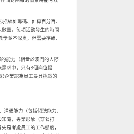
，在面對困難的情景時能有效
包括統計籌碼、計算百分百、
人數量，每項活動發生的時間
數學並不深奧，但需要準確、
事的能力（相當於澳門的人際
能需求中，只有3個崗位提
博彩企業認為員工最具挑戰的
力、溝通能力（包括傾聽能力、
般知識，專業形象（穿著打
首先是考慮員工的工作態度，