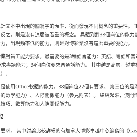
統計文本中出現的關鍵字的頻率，從而發現不同概念的重要性。 
反之，則是沒有這麼被看重的概念。 具體到對38個崗位的能力
能力，出現頻率低的能力，則是對博彩業沒有這麼重要的能力。
彩業
對員工能力要求，最需要的是3種語言能力：英語、粵語和普通
要求粵語能力；34個崗位要求普通話能力。 其中越是高層，越
佳）。
使用Office軟體的能力，38個崗位22個有要求。 第三位的是
的數學能力）、人際關係能力（參見附表）。 總結起來，澳門
通技巧、數算能力和人際關係能力。
能
 其中討論比較詳細的有加拿大博彩卓越中心編寫的《Casino Read