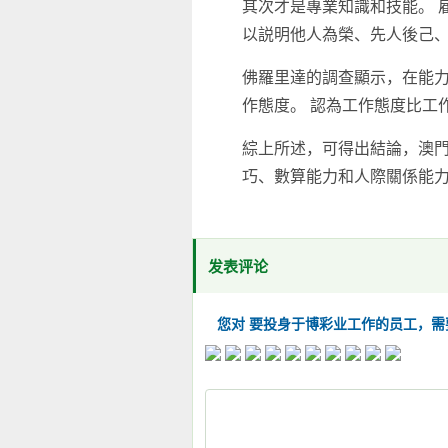
其次才是專業知識和技能。 
以説明他人為榮、先人後己
佛羅里達的調查顯示，在能
作態度。 認為工作態度比工
綜上所述，可得出結論，澳
巧、數算能力和人際關係能力
发表评论
您对 要投身于博彩业工作的员工，需