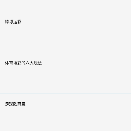
棒球运彩
体育博彩的六大玩法
足球欧冠盃