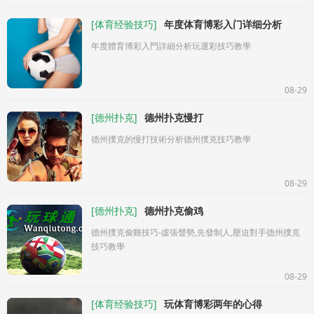
[
体育经验技巧
]
年度体育博彩入门详细分析
年度體育博彩入門詳細分析玩運彩技巧教學
08-29
[
德州扑克
]
德州扑克慢打
德州撲克的慢打技術分析德州撲克技巧教學
08-29
[
德州扑克
]
德州扑克偷鸡
德州撲克偷雞技巧-虛張聲勢,先發制人,壓迫對手德州撲克
技巧教學
08-29
[
体育经验技巧
]
玩体育博彩两年的心得