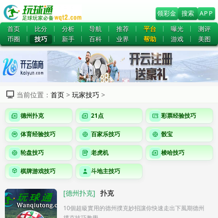
领彩金
搜索
APP
首页
比分
分析
导航
推荐
平台
曝光
测评
币圈
技巧
新手
百科
业界
帮助
游戏
美图
当前位置：
首页
>
玩家技巧
>
德州扑克
21点
彩票经验技巧
体育经验技巧
百家乐技巧
骰宝
轮盘技巧
老虎机
梭哈技巧
棋牌游戏技巧
斗地主技巧
[
德州扑克
]
扑克
10個超級實用的德州撲克妙招讓你快速走出下風期德州
撲克技巧教學