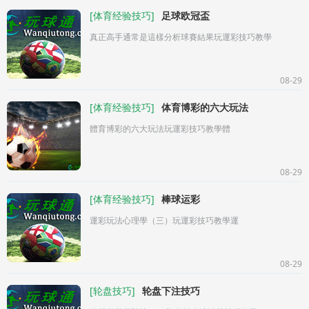
[
体育经验技巧
]
足球欧冠盃
真正高手通常是這樣分析球賽結果玩運彩技巧教學
08-29
[
体育经验技巧
]
体育博彩的六大玩法
體育博彩的六大玩法玩運彩技巧教學體
08-29
[
体育经验技巧
]
棒球运彩
運彩玩法心理學（三）玩運彩技巧教學運
08-29
[
轮盘技巧
]
轮盘下注技巧