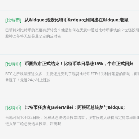
从&ldquo;炮轰比特币&rdquo;到间接在&ldquo;老鼠
[
比特币
]
巴菲特对比特币的态度有所转变？他是如何在无意中通过比特币赚钱的？世链投
股神巴菲特无疑是最坚定的反对者
币圈熊市正式结束！比特币单日暴涨15%，牛市正式回归
[
比特币
]
BTC之所以暴涨这么多，主要还是受到了现货比特币ETF相关利好消息的影响，
暴涨了！最近24小时上涨的
比特币狂热者JavierMilei：阿根廷总统梦与&ldquo;
[
比特币
]
当地时间10月22日晚，阿根廷总统选举投票结束，没有候选人获得法定得票率胜出
进入第二轮总统选举投票。距离我