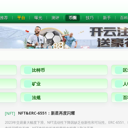
推荐
平台
曝光
测评
币圈
技巧
新手
百科
比特币
区
矿业
人
法规
百
NFT&ERC-6551：新星再度闪耀
[
NFT
]
2023年交易量大幅度下滑。NFT流动性下降因缺乏创新性和可玩性。ERC-6551、Ble