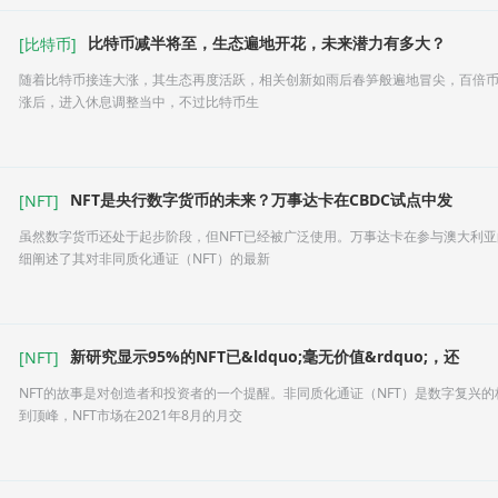
比特币减半将至，生态遍地开花，未来潜力有多大？
[
比特币
]
随着比特币接连大涨，其生态再度活跃，相关创新如雨后春笋般遍地冒尖，百倍
涨后，进入休息调整当中，不过比特币生
NFT是央行数字货币的未来？万事达卡在CBDC试点中发
[
NFT
]
虽然数字货币还处于起步阶段，但NFT已经被广泛使用。万事达卡在参与澳大利亚
细阐述了其对非同质化通证（NFT）的最新
新研究显示95%的NFT已&ldquo;毫无价值&rdquo;，还
[
NFT
]
NFT的故事是对创造者和投资者的一个提醒。非同质化通证（NFT）是数字复兴的
到顶峰，NFT市场在2021年8月的月交