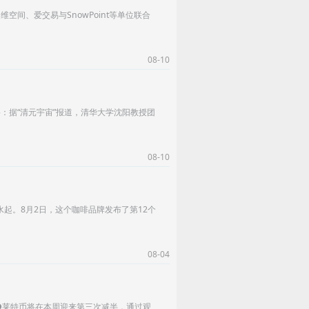
空间、爱交易与SnowPoint等单位联合
08-10
：据“清元宇宙”报道，清华大学沈阳教授团
08-10
水起。8月2日，这个咖啡品牌发布了第12个
08-04
要点：●莱特币将在本周迎来第三次减半，通过观