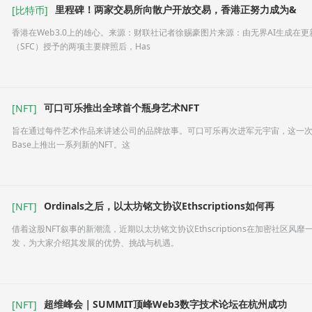
里程碑！两家交易所向散户开放交易，香港正努力成为&
[
比特币
]
香港在Web3.0上的雄心。来源：财联社记者徐赐豪图片来源：由无界AI‌生成
（SFC）授予的两项主要牌照后，Has
可口可乐推出全球首个瓶身艺术NFT
[
NFT
]
旨在通过每件艺术作品来讲述公司的品牌故事。可口可乐再次进军元宇宙，这一次，
Base上推出一系列新的NFT。这
Ordinals之后，以太坊铭文协议Ethscriptions如何再
[
NFT
]
借着这股NFT叙事的新潮流，近期以太坊铭文协议Ethscriptions在加密社区风靡一时
发，为大家介绍其发展的优势、挑战与机遇。
超维峰会｜SUMMIT顶峰Web3数字技术论坛在杭州成功
[
NFT
]