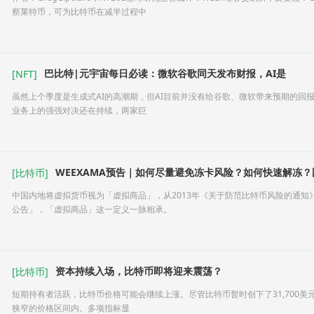
察莱特币，可为比特币在减半过程中
巴比特|元宇宙每日必读：微软谷歌同天发布财报，AI是
[
NFT
]
虽然上个季度是生成式AI的高潮期，但AI目前并没有给谷歌、微软带来预期的回
业务上的强强对决还在持续，两家巨
WEEXAMA预告｜如何尽量避免冻卡风险？如何快速解冻？
[
比特币
]
中国内地将虚拟货币视为「虚拟商品」，从2013年《关于防范比特币风险的通知》，到
公告」，「虚拟商品」这一定义一脉相承。
资本持续入场，比特币即将迎来震荡？
[
比特币
]
短期持有者活跃，比特币价格可能会继续上涨。尽管比特币暂时创下了31,700
狭窄的价格区间内。多项指标显