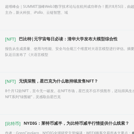
超维峰会｜SUMMIT顶峰Web3数字技术论坛在杭州成功举办！图片8月5日，由超维
主办，新火科技、iPollo、云链智慧、域
巴比特|元宇宙每日必读：清华大学发布大模型综合性
[
NFT
]
报告从生成质量、使用与性能、安全与合规三个维度对大语言模型进行评估。摘要
队近日发布了《大语言模型
无惧深熊，星巴克为什么敢持续发售NFT？
[
NFT
]
8个月12款NFT，至今无一破发。在NFT市场，星巴克不仅不惧熊市，还玩得风生
NFT系列“绿围裙”，灵感取自星巴克
NYDIG：莱特币减半，为比特币减半行情提供什么线索？
[
比特币
]
作者：GregCipolaro，NYDIG全球研究主管编译：WEEX唯客交易所本文