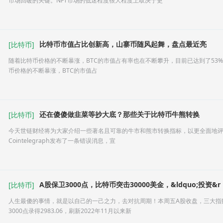
市场回暖的关键。NFT市场的低迷程度很大程度上取决于更
比特币市值占比创新高，山寨币随风起舞，盘点最近亮
[
比特币
]
随着比特币价格的不断暴涨，BTC的市值占有率也在不断攀升，目前已达到了53%
币价格的不断暴涨，BTC的市值占
还在傻傻做韭菜等抄大底？那些关于比特币牛熊转换
[
比特币
]
今天世链财经将为大家介绍一些著名且可靠的牛市和熊市转换指标，以更全面地评估
Cointelegraph发布了一条错误消息，宣
A股保卫3000点，比特币突击30000美金，&ldquo;投资&r
[
比特币
]
人生最傻的事情，就是以自己的一己之力，去对抗周期！本周五A股收盘，三大指数
3000点录得2983.06，刷新2022年11月以来新