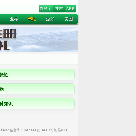
领彩金
搜索
APP
业界
帮助
游戏
美图
块链
物
科知识
nd借贷和Opensea的Deals可能是NFT