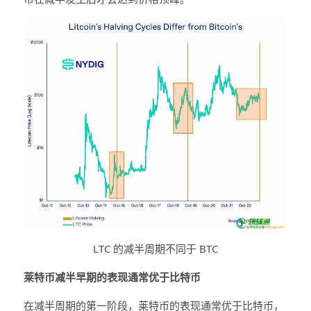
LTC 的减半周期不同于 BTC
莱特币减半早期的表现通常优于比特币
在减半周期的第一阶段，莱特币的表现通常优于比特币，