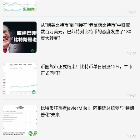
11-01
从“炮轰比特币”到间接在“老鼠药比特币”中赚取
数百万美元，巴菲特对比特币的态度发生了180
度大转变？
11-01
币圈熊市正式结束！比特币单日暴涨15%，牛市
正式回归？
11-01
比特币狂热者JavierMilei：阿根廷总统梦与“特朗
普化”未来
11-01