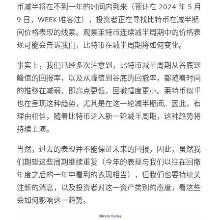
币减半将在不到一年的时间内到来（预计在 2024 年 5 月
9 日，WEEX 唯客注），投资者正在寻找比特币在减半期
间价格表现的线索。观察莱特币连续减半周期中的价格表
现可能会告诉我们，比特币在减半周期将如何变化。
事实上，我们已经多次注意到，比特币减半周期从谷底到
峰值的回报率，以及从峰值到谷底的回撤率，都随着时间
的推移在减弱，即高点更低，回撤幅度更小。莱特币似乎
也在呈现这种趋势，尤其是在这一轮减半期间。因此，有
理由相信，随着比特币进入新一轮减半周期，这种趋势将
持续上演。
当然，过去的表现并不能保证未来的回报，因此，虽然我
们期望这些周期继续重复（今年的表现与我们以往在回撤
年度之后的一年中看到的表现相当），但我们也要持续关
注新的消息，以及投资者对这一资产类别的态度，看这些
会如何影响这一趋势。