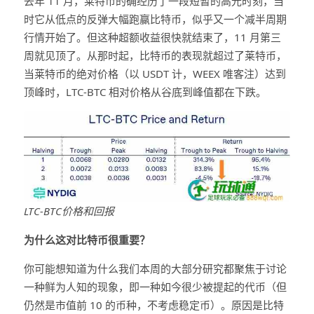
去年 11 月，莱特币的确经历了一段短暂的高光时刻，当
时它从低点的反弹大幅跑赢比特币，似乎又一个减半周期
行情开始了。但这种超额收益很快就结束了，11 月第三
周就见顶了。从那时起，比特币的表现就超过了莱特币，
当莱特币的绝对价格（以 USDT 计，WEEX 唯客注）达到
顶峰时，LTC-BTC 相对价格从谷底到峰值都在下跌。
LTC-BTC价格和回报
为什么这对比特币很重要？
你可能想知道为什么我们本周的大部分研究都聚焦于讨论
一种鲜为人知的现象，即一种如今很少被提起的代币（但
仍然是市值前 10 的币种，不考虑稳定币）。原因是比特