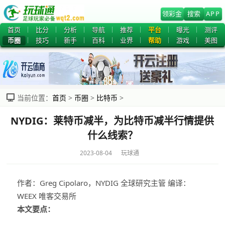
领彩金
搜索
APP
首页
比分
分析
导航
推荐
平台
曝光
测评
币圈
技巧
新手
百科
业界
帮助
游戏
美图
当前位置：
首页
>
币圈
>
比特币
>
NYDIG：莱特币减半，为比特币减半行情提供
什么线索？
2023-08-04 玩球通
作者：Greg Cipolaro，NYDIG 全球研究主管 编译：
WEEX 唯客交易所
本文要点：