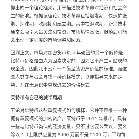
提出的一个理论框架，用于描述技术革命对经济和社会产
生的影响。根据该理论，技术革命包括爆发期、快速扩张
期、泡沫期、收缩期和建立期。其中在泡沫期，新兴技术
通常会吸引大量关注和投资，市场热情高涨，但随后可能
会出现一定程度的市场调整和回落。
回到正文，市场对加密货币每 4 年轮回的另一个解释是，
比特币价格是由人为因素决定的，因为它不产生可贴现的
现金流，因此几乎没有一个衡量该资产价值的标准。而这
些人类参与者会寻找一种价格模式，以便指导未来的走
势，并在无意识中重现过去的价格模式。
莱特币有自己的减半周期
无论对比特币这些重复模式如何解释，它并不是唯一一种
拥有重复模式的加密资产。莱特币于 2011 年推出，具有
一些与比特币类似的经济变量，只不过它要么乘以，要么
除以 4（上限供应量为 8400 万而不是 2100 万，平均每