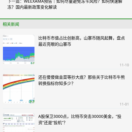
下一篇：
WEEXAMA预告｜如何尽量避免冻卡风险？如何快速解
冻？国内最新政策变化解读
相关新闻
比特币市值占比创新高，山寨币随风起舞，盘点
最近亮眼的山寨币
11-10
还在傻傻做韭菜等抄大底？那些关于比特币牛熊
转换指标你知多少？
11-01
A股保卫3000点，比特币突击30000美金，“投
资”还是“投机”？