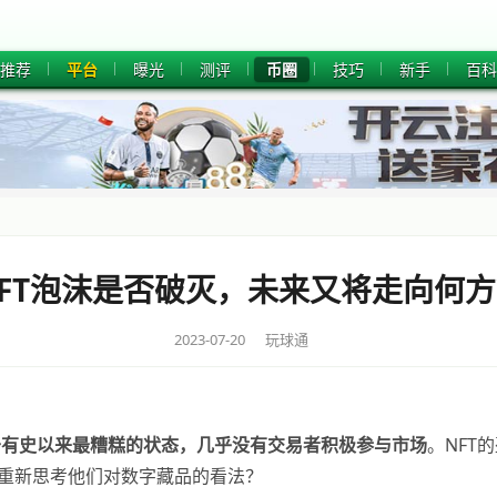
推荐
平台
曝光
测评
币圈
技巧
新手
百科
FT泡沫是否破灭，未来又将走向何
2023-07-20 玩球通
？
于有史以来最糟糕的状态，几乎没有交易者积极参与市场
。NFT
要重新思考他们对数字藏品的看法？