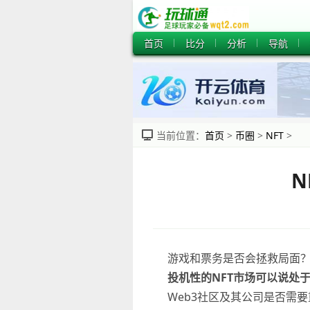
首页
比分
分析
导航
当前位置：
首页
>
币圈
>
NFT
>
N
游戏和票务是否会拯救局面
投机性的NFT市场可以说处
Web3社区及其公司是否需