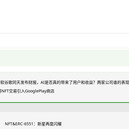
微软谷歌同天发布财报，AI是否真的带来了用户和收益？两家公司谁的表
FT交易引入GooglePlay商店
NFT&ERC-6551：新星再度闪耀