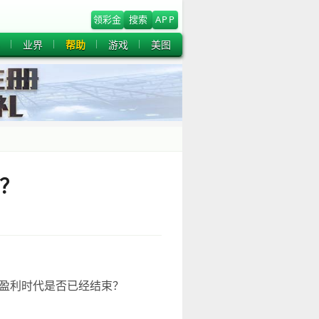
领彩金
搜索
APP
业界
帮助
游戏
美图
方？
的盈利时代是否已经结束？