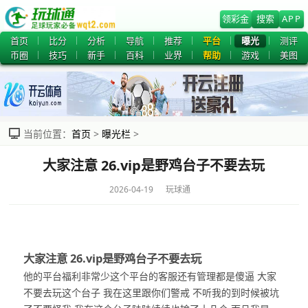
领彩金
搜索
APP
首页
比分
分析
导航
推荐
平台
曝光
测评
币圈
技巧
新手
百科
业界
帮助
游戏
美图
当前位置：
首页
>
曝光栏
>
大家注意 26.vip是野鸡台子不要去玩
2026-04-19 玩球通
大家注意 26.vip是野鸡台子不要去玩
他的平台福利非常少这个平台的客服还有管理都是傻逼 大家
不要去玩这个台子 我在这里跟你们警戒 不听我的到时候被坑