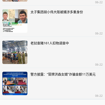
06-22
太子集团胡小伟大阪被捕涉多重身份
06-22
老挝查赌161人扣物调查中
06-22
警方披露：“冒牌洪森女婿”诈骗金额11万美元
06-22