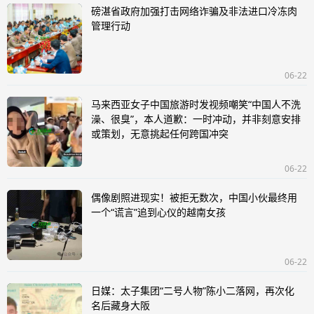
磅湛省政府加强打击网络诈骗及非法进口冷冻肉
管理行动
06-22
马来西亚女子中国旅游时发视频嘲笑“中国人不洗
澡、很臭”，本人道歉：一时冲动，并非刻意安排
或策划，无意挑起任何跨国冲突
06-22
偶像剧照进现实！被拒无数次，中国小伙最终用
一个“谎言”追到心仪的越南女孩
06-22
日媒：太子集团“二号人物”陈小二落网，再次化
名后藏身大阪