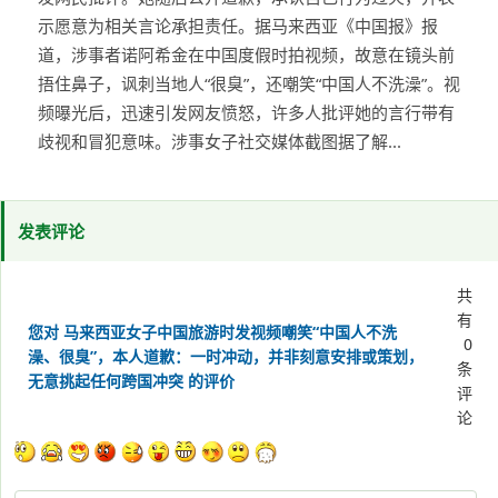
示愿意为相关言论承担责任。据马来西亚《中国报》报
道，涉事者诺阿希金在中国度假时拍视频，故意在镜头前
捂住鼻子，讽刺当地人“很臭”，还嘲笑“中国人不洗澡”。视
频曝光后，迅速引发网友愤怒，许多人批评她的言行带有
歧视和冒犯意味。涉事女子社交媒体截图据了解...
发表评论
共
有
您对 马来西亚女子中国旅游时发视频嘲笑“中国人不洗
0
澡、很臭”，本人道歉：一时冲动，并非刻意安排或策划，
条
无意挑起任何跨国冲突 的评价
评
论