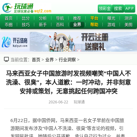
领彩金
搜索
APP
首页
比分
分析
导航
推荐
平台
曝光
测评
币圈
技巧
新手
百科
业界
帮助
游戏
美图
当前位置：
首页
>
业界
>
行业洞察
>
马来西亚女子中国旅游时发视频嘲笑“中国人不
洗澡、很臭”，本人道歉：一时冲动，并非刻意
安排或策划，无意挑起任何跨国冲突
2026-06-22 玩球通
6月22日，据中国侨网，马来西亚一名女子早前在中国旅
游期间发布涉及“中国人不洗澡、很臭”等言论的视频，引
发网民批评。她随后公开道歉，承认自己行为过火，并表