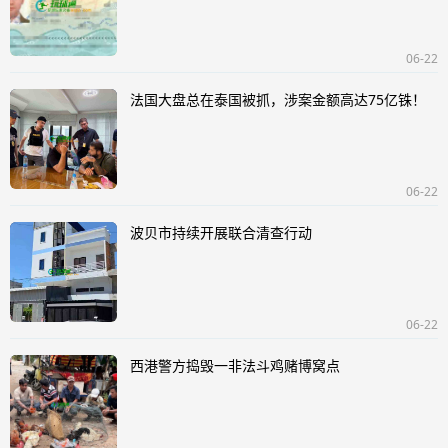
06-22
法国大盘总在泰国被抓，涉案金额高达75亿铢！
06-22
波贝市持续开展联合清查行动
06-22
西港警方捣毁一非法斗鸡赌博窝点