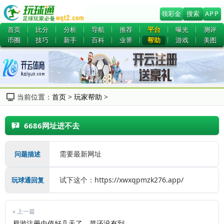
领彩金
搜索
APP
首页
比分
分析
导航
推荐
平台
曝光
测评
币圈
技巧
新手
百科
业界
帮助
游戏
美图
当前位置：
首页
>
玩家帮助
>
6686网址进不去
需要最新网址
问题描述
试下这个：https://xwxqpmzk276.app/  
玩球通回复
« 上一篇
易游注册虫值好几天了，菜还没有到