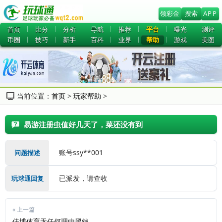
领彩金
搜索
APP
首页
比分
分析
导航
推荐
平台
曝光
测评
币圈
技巧
新手
百科
业界
帮助
游戏
美图
当前位置：
首页
>
玩家帮助
>
易游注册虫值好几天了，菜还没有到
账号ssy**001
问题描述
已派发，请查收 
玩球通回复
« 上一篇
佳博体育无任何理由黑钱