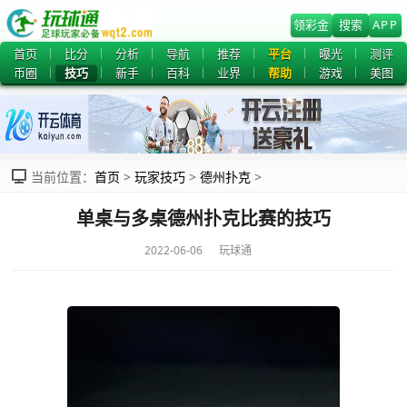
领彩金
搜索
APP
首页
比分
分析
导航
推荐
平台
曝光
测评
币圈
技巧
新手
百科
业界
帮助
游戏
美图
当前位置：
首页
>
玩家技巧
>
德州扑克
>
单桌与多桌德州扑克比赛的技巧
2022-06-06 玩球通