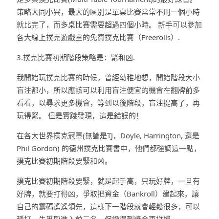
策略大同小異，最大的區別是單桌比賽常常不用一個小時
就比完了，而多桌比賽需要超過四個小時。 新手可以參加
各大線上撲克遊戲室的免費撲克比賽（Freerolls）.
3.撲克比賽初期階段策略是：緊和凶.
我開始玩撲克比賽的時候，曾經幼稚地想，開始階段大小
盲注都小，所以應該可以利用盲注便宜的機會在翻牌前多
看看，以尋求更多機會，等到以後階段，盲注提高了，再
玩得緊。 但是實踐發現，這是錯誤的！
在各大世界撲克冠軍(無論是TJ，Doyle, Harrington, 還是
Phil Gordon) 的德州撲克比賽書中，他們都強調這一點，
撲克比賽初期階段要緊和凶。
撲克比賽初期階段要緊，就是起手高，只玩好牌，一旦有
好牌，就要打得凶，爭取把資金（Bankroll）建起來，讓
自己的籌碼遙遙領先，這樣下一階段就會輕鬆很多，可以
穩打，先爭取進入前三名，保證得到獎金再拼搏。