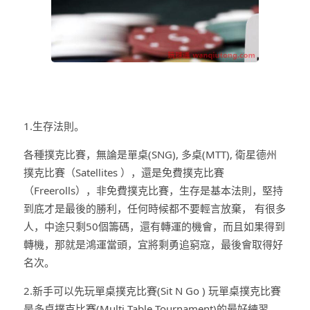
1.生存法則。
各種撲克比賽，無論是單桌(SNG), 多桌(MTT), 衛星德州
撲克比賽（Satellites ），還是免費撲克比賽
（Freerolls），非免費撲克比賽，生存是基本法則，堅持
到底才是最後的勝利，任何時候都不要輕言放棄， 有很多
人，中途只剩50個籌碼，還有轉運的機會，而且如果得到
轉機，那就是鴻運當頭，宜將剩勇追窮寇，最後會取得好
名次。
2.新手可以先玩單桌撲克比賽(Sit N Go ) 玩單桌撲克比賽
是多桌撲克比賽(Multi Table Tournament)的最好練習。