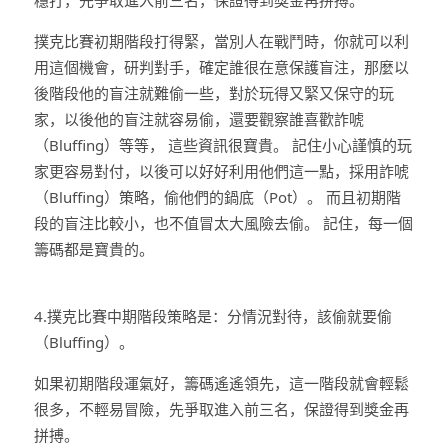
撲克比賽初期階段打得緊，當別人在戰鬥時，你就可以利
用這個機會，研判對手，確定誰很在意保護盲注，那麼以
後階段他的盲注就難偷一些，對於玩得又緊又保守的玩
家，以後他的盲注就容易偷，還要觀察誰喜歡詐唬
（Bluffing）等等， 這些資訊很寶貴。 記住小心謹慎的玩
家更容易對付，以後可以好好利用他們這一點，採用詐唬
（Bluffing）策略，偷他們的鍋底（Pot）。 而且初期階
段的盲注比較小，也不值冒太大風險去偷。 記住，每一個
籌碼都是寶貴的。
4.撲克比賽中期階段策略是：分情況對待，該偷就要偷
（Bluffing）。
如果初期階段運氣好，籌碼遙遙領先，這一階段就會輕鬆
很多，不輕易冒險，先爭取進入前三名，保證得到獎金再
拼搏。