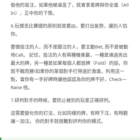
偷他的盲注，如果他被逼急了，就會拿差牌與你全進（All
In），正中你的下懷。
6.玩撲克比賽總的原則就是要凶，要打出氣勢，讓別人怕
你。
要做投注的人，而不是跟注的人，要主動Bet, 而不是被動
地Call。 記住，投注的人有兩種機會贏，一種是通過亮出
最大的牌，另一種是如果每個人都放牌（Fold）的話，你
就不戰而勝!如果你的某個對手打得過於激進，利用這一
點，當你有一手好牌時讓他誤認為你的牌不好，Check—
Raise 他。
7.研判對手的時候，要防止被別的玩家正確研判。
這需要變化你的打法，比如同樣的牌，有時下注，有時觀
讓－加注。 你的對手就很難對評判你的模式。