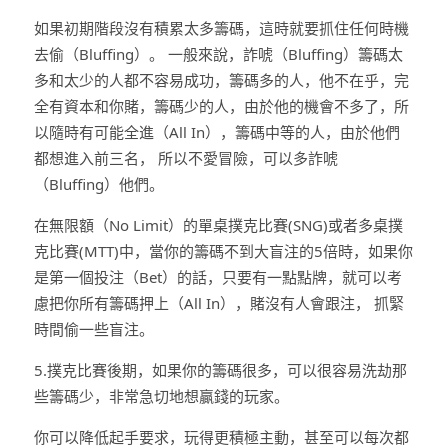
如果初期階段沒有積累太多籌碼，這時就要抓住任何時機
去偷（Bluffing）。 一般來說，詐唬（Bluffing）籌碼太
多和太少的人都不容易成功，籌碼多的人，他不在乎，完
全有資本和你賭，籌碼少的人，由於他的機會不多了，所
以隨時有可能全進（All In），籌碼中等的人，由於他們
都想進入前三名， 所以不愛冒險，可以多詐唬
（Bluffing）他們。
在無限額（No Limit）的單桌撲克比賽(SNG)或者多桌撲
克比賽(MTT)中，當你的籌碼不到大盲注的5倍時，如果你
是第一個投注（Bet）的話，只要有一點點牌，就可以考
慮把你所有籌碼押上（All In），賭沒有人會跟注， 抓緊
時間偷一些盲注。
5.撲克比賽後期，如果你的籌碼很多，可以很容易洗劫那
些籌碼少，非常急切地想贏錢的玩家。
你可以降低起手要求，玩得更積極主動，甚至可以每次都