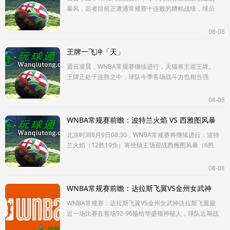
暴风，后者目前正遭遇常规赛十连败的糟糕战绩，球员
士气自然受到极大的影响，暴风此行只有败阵而回。上
仗常规赛对于火焰而言，可谓是久
08-08
王牌一飞冲「天」
週日凌晨，WNBA常规赛继续进行，天猫将主迎王牌。
王牌正处于连胜之中，球队今季客场战斗力也相当强
劲，王牌今仗有力再克强敌延续胜绩。天猫虽然目前以
25胜7负佳绩排在联盟第一，但球
08-08
WNBA常规赛前瞻：波特兰火焰 VS 西雅图风暴
北京时间8月9日08:30，WNBA常规赛将继续进行，波特
兰火焰（12胜19负）将坐镇主场迎战西雅图风暴（6胜
27负）。这是一场积分榜底部的对话——火焰排名联盟
第11位，风暴则位列第15位垫底。两
08-08
WNBA常规赛前瞻：达拉斯飞翼VS金州女武神
WNBA常规赛：达拉斯飞翼VS金州女武神达拉斯飞翼最
近一场比赛在客场92-96输给华盛顿神秘人，球队近期战
绩不是很理想，与华盛顿神秘人一役当中，杰西卡-谢巴