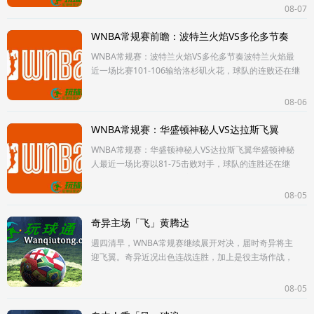
德出战37分钟，贡献22分11篮
08-07
WNBA常规赛前瞻：波特兰火焰VS多伦多节奏
WNBA常规赛：波特兰火焰VS多伦多节奏波特兰火焰最
近一场比赛101-106输给洛杉矶火花，球队的连败还在继
续，近况很不理想，与洛杉矶火花一役当中，布里奇特-
卡尔顿出战30分钟，贡献24分11
08-06
WNBA常规赛：华盛顿神秘人VS达拉斯飞翼
WNBA常规赛：华盛顿神秘人VS达拉斯飞翼华盛顿神秘
人最近一场比赛以81-75击败对手，球队的连胜还在继
续，近况不错，上一场比赛中，夏奇拉-奥斯汀出战35分
钟，贡献28分10篮板4助攻1抢断，伊
08-05
奇异主场「飞」黄腾达
週四清早，WNBA常规赛继续展开对决，届时奇异将主
迎飞翼。奇异近况出色连战连胜，加上是役主场作战，
奇异退敌可期。奇异近况出色，球队斩获一波四连胜，
连胜期间均场得分超90分，进攻端有
08-05