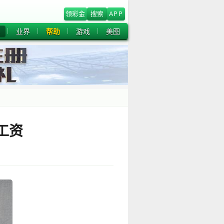
领彩金
搜索
APP
业界
帮助
游戏
美图
工资