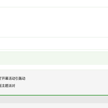
厅开幕活动引轰动
诞主题派对