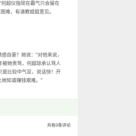
”何超仪指现在霸气只会留在
有困难，有请教姐姐意见。
绩感自豪？她说：“对他来说，
年被她责骂，何超琼承认骂人
只是比较中气足，说话快！开
让她知道赚钱艰难。”
共有
0
条评论