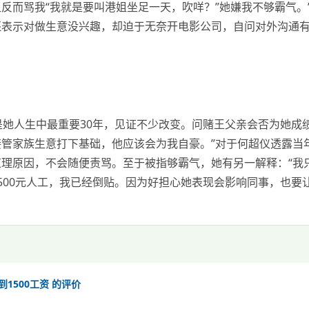
反而骂我“我就是要叫港姐坐足一天，吹咩？”她嫌我不够霸气。
还表示对做生意没兴趣，却迫于无奈开电影公司，自问对外沟通
是她人生中最重要30年，见证不少改变。问赌王父亲会否为她成
管家族生意打下基础，他应该会为我自豪。”对于何超仪透露当
理原因，不会随便责骂。至于被指够霸气，她有另一解释：“我
500元人工，我已经倒贴。因为好担心她表现会影响同事，也要
1500工资 的评价