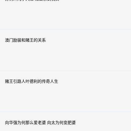
澳门励骏和赌王的关系
赌王引路人叶德利的传奇人生
向华强为何那么爱老婆 向太为何变肥婆