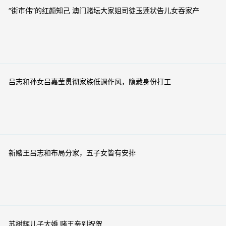
“街市伟”的红颜知己 澳门赌坛大家姐司徒玉莲状告儿女吞家产
吕志和孙女吕嘉莹贯彻家族低调作风，隐藏身份打工
新赌王吕志和布局分家，五子女皆有安排
苏树辉儿子大婚 赌王亲到祝贺