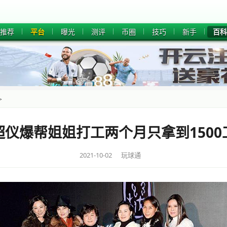
推荐
平台
曝光
测评
币圈
技巧
新手
百科
>
超仪爆帮姐姐打工两个月只拿到1500
2021-10-02 玩球通