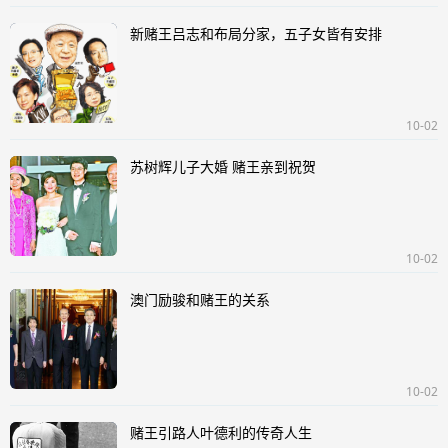
新赌王吕志和布局分家，五子女皆有安排
10-02
苏树辉儿子大婚 赌王亲到祝贺
10-02
澳门励骏和赌王的关系
10-02
赌王引路人叶德利的传奇人生