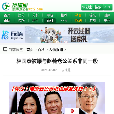
领彩金
搜索
APP
首页
比分
分析
导航
推荐
平台
曝光
测评
币圈
技巧
新手
百科
业界
帮助
游戏
美图
当前位置：
首页
>
百科
>
人物报道
>
林国泰被爆与赵薇老公关系非同一般
2021-10-02 玩球通