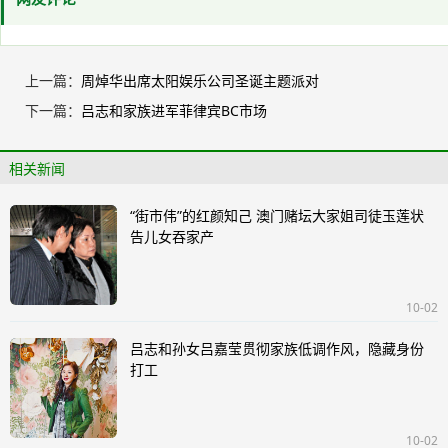
上一篇：
周焯华出席太阳娱乐公司圣诞主题派对
下一篇：
吕志和家族进军菲律宾BC市场
相关新闻
“街市伟”的红颜知己 澳门赌坛大家姐司徒玉莲状
告儿女吞家产
10-02
吕志和孙女吕嘉莹贯彻家族低调作风，隐藏身份
打工
10-02