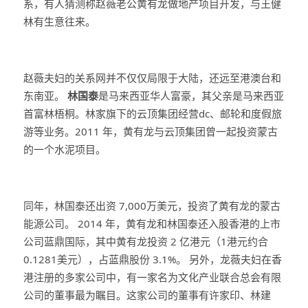
系，有人猜测称赵薇老公黄有龙做地产项目开发，与王健
林有生意往来。
赵薇夫妇的关系网并不仅仅局限于大陆，还远至港澳台和
东南亚。
林国泰
是马来西亚华人富豪，其父亲是马来西亚
首富林梧桐。林家旗下的云顶集团经营dc、邮轮和度假旅
游等业务。2011 年，黄有龙与云顶集团曾一起投资蒙古
的一个水泥项目。
同年，林国泰还出资 7,000万美元，投资了黄有龙的蒙古
能源公司。 2014 年，黄有龙和林国泰还入股香港的上市
公司蓝鼎国际，其中黄有龙投资 2 亿港元（1港元约合
0.1281美元），占蓝鼎股份 3.1%。 另外，龙薇夫妇在香
港注册的多家公司中，有一家名为文化产业联合总会有限
公司的董事最为瞩目。这家公司的董事有许家印、林建