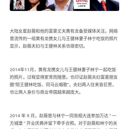
大陆女星赵薇和他的富豪丈夫黄有龙备受媒体关注。网络
曾流传的一组黄有龙携女儿与王健林妻子林宁吃饭的照片
显示，赵薇夫妇与王健林关系也很密切。
2014年11月，黄有龙携女儿与王健林妻子林宁一起吃饭
的照片，过程显得家常而随意。也印证赵薇夫妇富豪朋友
圈“陪王健林吃饭、同马云唱歌”，夫妇两人往来皆巨贾，
也让两人身价与商业帝国越来越庞大。
2014 年 9 月，赵薇曾与林宁一同亮相大连参加万达 “ 一
方城堡 ” 开业庆典并留下牵手合照。对于赵薇和林宁的关