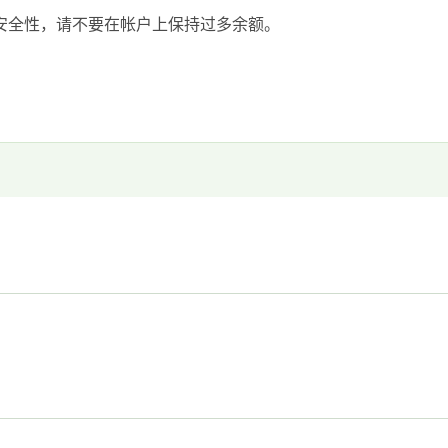
安全性，请不要在帐户上保持过多余额。