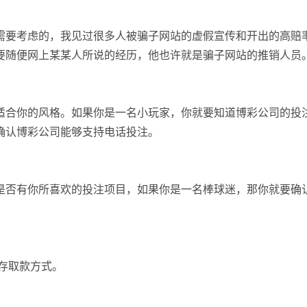
需要考虑的，我见过很多人被骗子网站的虚假宣传和开出的高赔
要随便网上某某人所说的经历，他也许就是骗子网站的推销人员
适合你的风格。如果你是一名小玩家，你就要知道博彩公司的投
确认博彩公司能够支持电话投注。
是否有你所喜欢的投注项目，如果你是一名棒球迷，那你就要确
存取款方式。