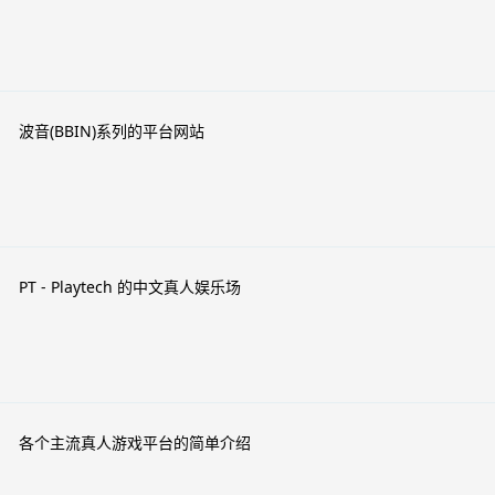
波音(BBIN)系列的平台网站
PT - Playtech 的中文真人娱乐场
各个主流真人游戏平台的简单介绍