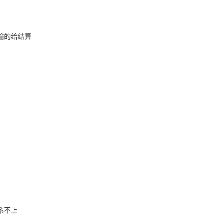
输的给结算
系不上