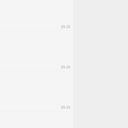
05-25
05-25
05-25