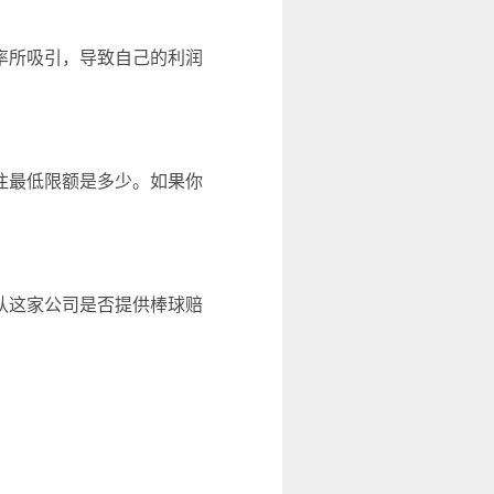
率所吸引，导致自己的利润
。
注最低限额是多少。如果你
认这家公司是否提供棒球赔