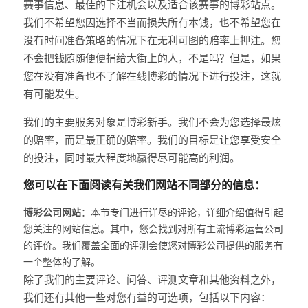
赛事信息、最佳的下注机会以及适合该赛事的博彩站点。
我们不希望您因选择不当而损失所有本钱，也不希望您在
没有时间准备策略的情况下在无利可图的赔率上押注。您
不会把钱随随便便捐给大街上的人，不是吗？但是，如果
您在没有准备也不了解在线博彩的情况下进行投注，这就
有可能发生。
我们的主要服务对象是博彩新手。我们不会为您选择最炫
的赔率，而是最正确的赔率。我们的目标是让您享受安全
的投注，同时最大程度地赢得尽可能高的利润。
您可以在下面阅读有关我们网站不同部分的信息：
博彩公司网站
：本节专门进行详尽的评论，详细介绍值得引起
您关注的网站信息。其中，您会找到对所有主流博彩运营公司
的评价。我们覆盖全面的评测会使您对博彩公司提供的服务有
一个整体的了解。
除了我们的主要评论、问答、评测文章和其他资料之外，
我们还有其他一些对您有益的可选项，包括以下内容：