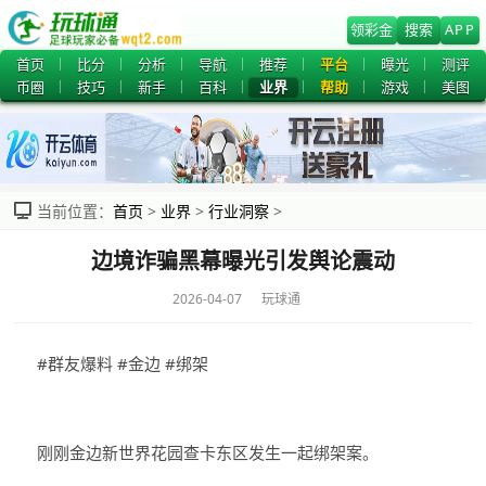
领彩金
搜索
APP
首页
比分
分析
导航
推荐
平台
曝光
测评
币圈
技巧
新手
百科
业界
帮助
游戏
美图
当前位置：
首页
>
业界
>
行业洞察
>
边境诈骗黑幕曝光引发舆论震动
2026-04-07 玩球通
#群友爆料 #金边 #绑架
刚刚金边新世界花园查卡东区发生一起绑架案。