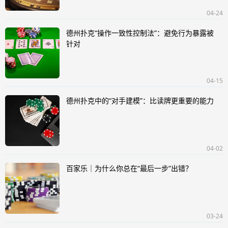
04-24
德州扑克“操作一致性控制法”：避免行为暴露被
针对
04-15
德州扑克中的“对手建模”：比读牌更重要的能力
04-02
百家乐｜为什么你总在“最后一步”出错？
03-24