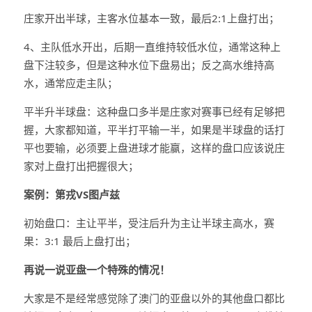
庄家开出半球，主客水位基本一致，最后2:1上盘打出；
4、主队低水开出，后期一直维持较低水位，通常这种上
盘下注较多，但是这种水位下盘易出；反之高水维持高
水，通常应走主队；
平半升半球盘：这种盘口多半是庄家对赛事已经有足够把
握，大家都知道，平半打平输一半，如果是半球盘的话打
平也要输，必须要上盘进球才能赢，这样的盘口应该说庄
家对上盘打出把握很大；
案例：第戎VS图卢兹
初始盘口：主让平半，受注后升为主让半球主高水，赛
果：3:1 最后上盘打出；
再说一说亚盘一个特殊的情况！
大家是不是经常感觉除了澳门的亚盘以外的其他盘口都比