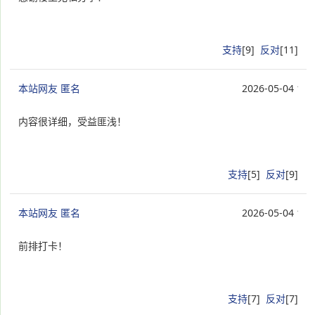
支持
[
9
]
反对
[
11
]
本站网友 匿名
2026-05-04 16:
内容很详细，受益匪浅！
支持
[
5
]
反对
[
9
]
本站网友 匿名
2026-05-04 16:
前排打卡！
支持
[
7
]
反对
[
7
]