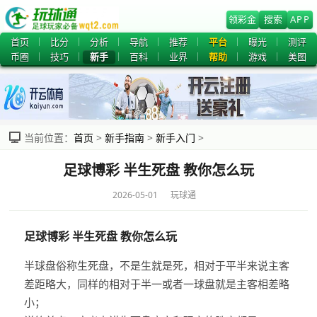
领彩金
搜索
APP
首页
比分
分析
导航
推荐
平台
曝光
测评
币圈
技巧
新手
百科
业界
帮助
游戏
美图
当前位置：
首页
>
新手指南
>
新手入门
>
足球博彩 半生死盘 教你怎么玩
2026-05-01 玩球通
足球博彩 半生死盘 教你怎么玩
半球盘俗称生死盘，不是生就是死，相对于平半来说主客
差距略大，同样的相对于半一或者一球盘就是主客相差略
小；