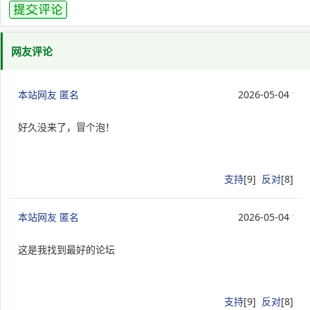
网友评论
本站网友 匿名
2026-05-04 16:
好久没来了，冒个泡！
支持
[
9
]
反对
[
8
]
本站网友 匿名
2026-05-04 16:
这是我找到最好的论坛
支持
[
9
]
反对
[
8
]