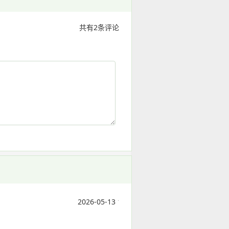
共有
2
条评论
2026-05-13 19:56:03