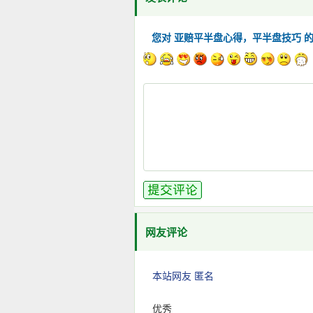
您对 亚赔平半盘心得，平半盘技巧 
网友评论
本站网友 匿名
优秀