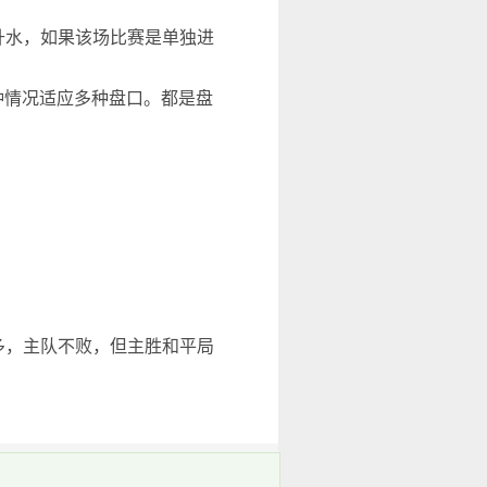
升水，如果该场比赛是单独进
这种情况适应多种盘口。都是盘
多，主队不败，但主胜和平局