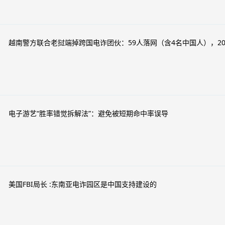
越南警方联合老挝端掉跨国电诈团伙：59人落网（含4名中国人），20天
电子游艺“胜率错觉拆解法”：避免被短期命中率误导
美国FBI局长 :东南亚电诈园区是中国支持建设的