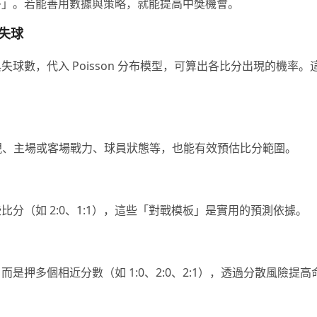
多」。若能善用數據與策略，就能提高中獎機會。
進失球
球數，代入 Poisson 分布模型，可算出各比分出現的機率
表現、主場或客場戰力、球員狀態等，也能有效預估比分範圍。
分（如 2:0、1:1），這些「對戰模板」是實用的預測依據。
是押多個相近分數（如 1:0、2:0、2:1），透過分散風險提高