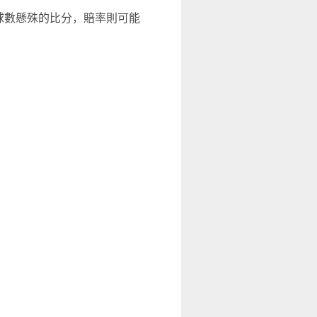
進球數懸殊的比分，賠率則可能