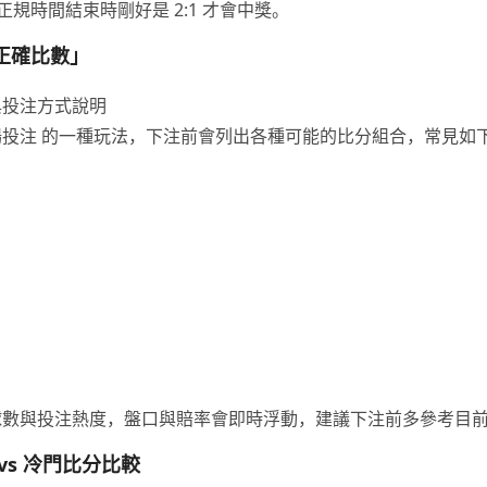
正規時間結束時剛好是 2:1 才會中獎。
正確比數」
與投注方式說明
投注 的一種玩法，下注前會列出各種可能的比分組合，常見如
球數與投注熱度，盤口與賠率會即時浮動，建議下注前多參考目
vs 冷門比分比較