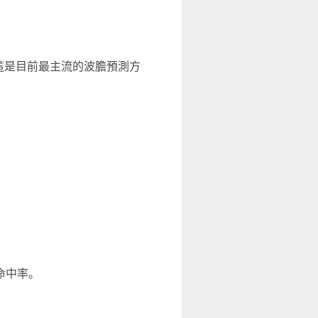
。這是目前最主流的波膽預測方
命中率。