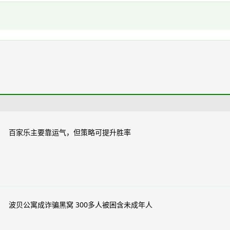
百家乐主要靠运气，但策略可提升胜率
波贝公寓成诈骗黑窝 300多人被困含未成年人