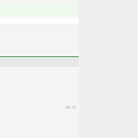
05-13