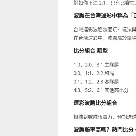
例如你下注 2:1，只有比賽在
波膽在台灣運彩中稱為「
台灣運彩波膽怎麼玩？玩法
在台灣運彩中，波膽屬於單場
比分組合 類型
1:0、2:0、3:1 主隊勝
0:0、1:1、2:2 和局
0:1、1:2、2:3 客隊勝
4:3、5:2、6:1 其他高比分
運彩波膽比分組合
根據對戰隊伍實力、預期進
波膽賠率高嗎？熱門比分 