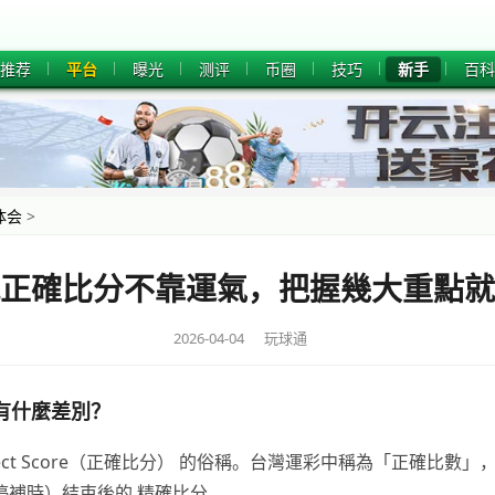
推荐
平台
曝光
测评
币圈
技巧
新手
百科
体会
>
正確比分不靠運氣，把握幾大重點就
2026-04-04 玩球通
有什麼差別？
rect Score（正確比分） 的俗稱。台灣運彩中稱為「正確比數
停補時）結束後的 精確比分。